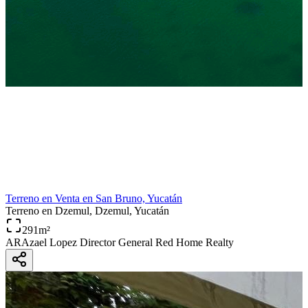
Terreno en Venta en San Bruno, Yucatán
Terreno
en Dzemul, Dzemul, Yucatán
291
m²
AR
Azael Lopez Director General Red Home Realty