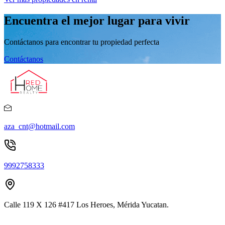
Encuentra el mejor lugar para vivir
Contáctanos para encontrar tu propiedad perfecta
Contáctanos
aza_cnt@hotmail.com
9992758333
Calle 119 X 126 #417 Los Heroes, Mérida Yucatan.