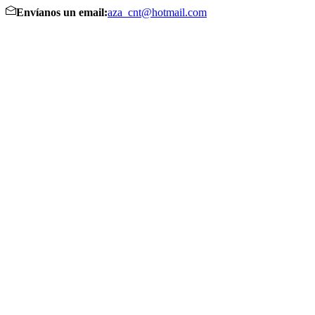
Envíanos un email:
aza_cnt@hotmail.com