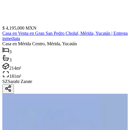
$
4,195,000
MXN
Casa en Venta en Gran San Pedro Cholul, Mérida, Yucatán | Entrega
inmediata
Casa
en Mérida Centro, Mérida, Yucatán
3
3
214
m²
181
m²
SZ
Sarahi Zarate