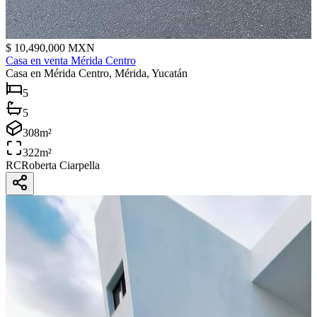
$
10,490,000
MXN
Casa en venta Mérida Centro
Casa
en Mérida Centro, Mérida, Yucatán
5
5
308
m²
322
m²
RC
Roberta Ciarpella