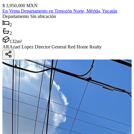
$
3,950,000
MXN
En Venta Departamento en Temozón Norte, Mérida, Yucatán
Departamento
Sin ubicación
2
2
132
m²
AR
Azael Lopez Director General Red Home Realty