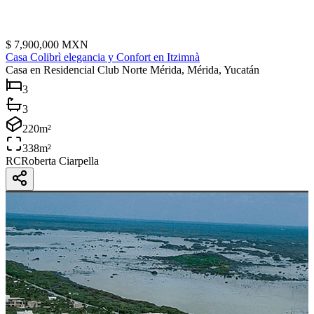
$
7,900,000
MXN
Casa Colibrì elegancia y Confort en Itzimnà
Casa
en Residencial Club Norte Mérida, Mérida, Yucatán
3
3
220
m²
338
m²
RC
Roberta Ciarpella