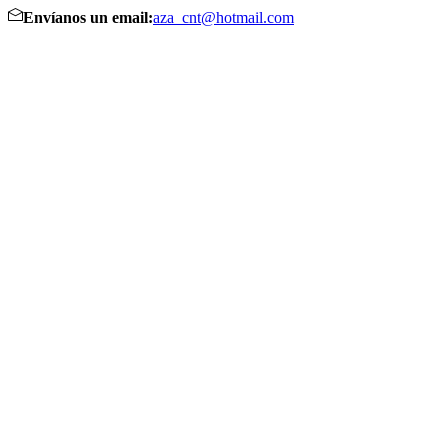
Envíanos un email:
aza_cnt@hotmail.com