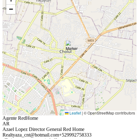
−
Leaflet
|
© OpenStreetMap contributors
Agente RedHome
AR
Azael Lopez Director General Red Home
Realty
aza_cnt@hotmail.com
+529992758333