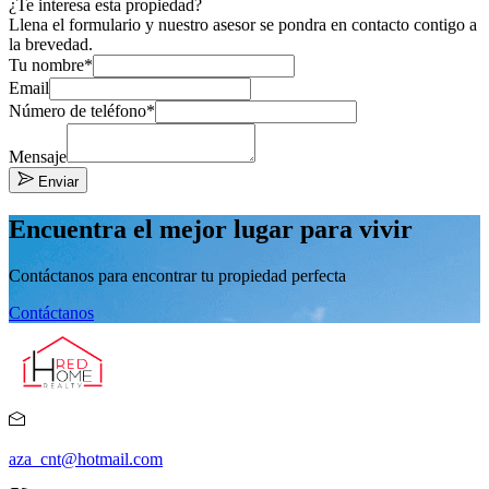
¿Te interesa esta propiedad?
Llena el formulario y nuestro asesor se pondra en contacto contigo a
la brevedad.
Tu nombre*
Email
Número de teléfono*
Mensaje
Enviar
Encuentra el mejor lugar para vivir
Contáctanos para encontrar tu propiedad perfecta
Contáctanos
aza_cnt@hotmail.com