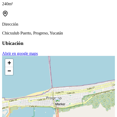
240
m²
Dirección
Chicxulub Puerto, Progreso, Yucatán
Ubicación
Abrir en google maps
+
−