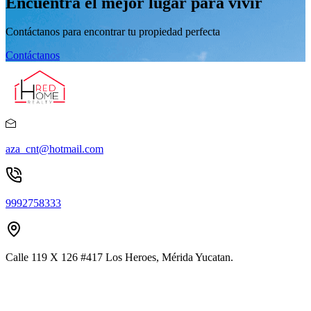
Encuentra el mejor lugar para vivir
Contáctanos para encontrar tu propiedad perfecta
Contáctanos
aza_cnt@hotmail.com
9992758333
Calle 119 X 126 #417 Los Heroes, Mérida Yucatan.