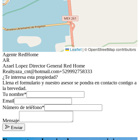
Leaflet
|
© OpenStreetMap contributors
Agente RedHome
AR
Azael Lopez Director General Red Home
Realty
aza_cnt@hotmail.com
+529992758333
¿Te interesa esta propiedad?
Llena el formulario y nuestro asesor se pondra en contacto contigo a
la brevedad.
Tu nombre*
Email
Número de teléfono*
Mensaje
Enviar