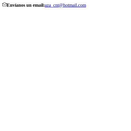
Envíanos un email:
aza_cnt@hotmail.com