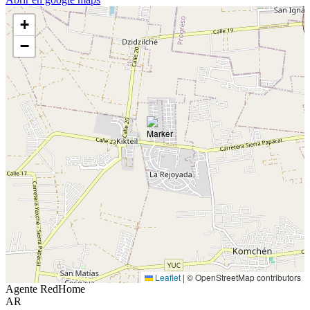
+
−
Leaflet
|
© OpenStreetMap contributors
Agente RedHome
AR