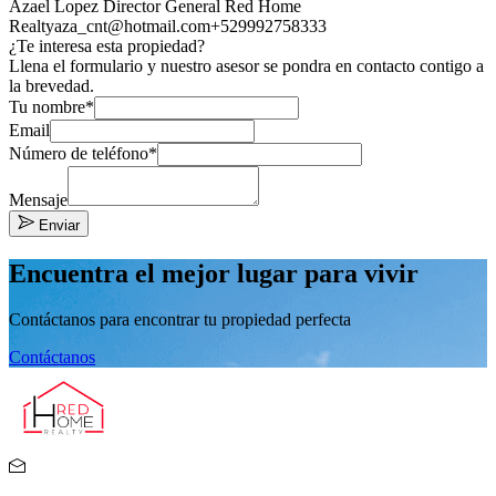
Azael Lopez Director General Red Home
Realty
aza_cnt@hotmail.com
+529992758333
¿Te interesa esta propiedad?
Llena el formulario y nuestro asesor se pondra en contacto contigo a
la brevedad.
Tu nombre*
Email
Número de teléfono*
Mensaje
Enviar
Encuentra el mejor lugar para vivir
Contáctanos para encontrar tu propiedad perfecta
Contáctanos