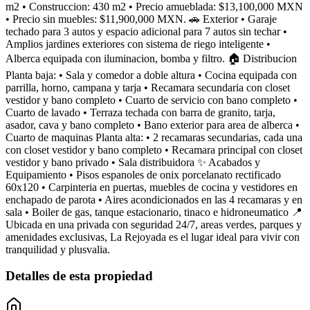
m2 • Construccion: 430 m2 • Precio amueblada: $13,100,000 MXN
• Precio sin muebles: $11,900,000 MXN. 🚗 Exterior • Garaje
techado para 3 autos y espacio adicional para 7 autos sin techar •
Amplios jardines exteriores con sistema de riego inteligente •
Alberca equipada con iluminacion, bomba y filtro. 🏠 Distribucion
Planta baja: • Sala y comedor a doble altura • Cocina equipada con
parrilla, horno, campana y tarja • Recamara secundaria con closet
vestidor y bano completo • Cuarto de servicio con bano completo •
Cuarto de lavado • Terraza techada con barra de granito, tarja,
asador, cava y bano completo • Bano exterior para area de alberca •
Cuarto de maquinas Planta alta: • 2 recamaras secundarias, cada una
con closet vestidor y bano completo • Recamara principal con closet
vestidor y bano privado • Sala distribuidora ✨ Acabados y
Equipamiento • Pisos espanoles de onix porcelanato rectificado
60x120 • Carpinteria en puertas, muebles de cocina y vestidores en
enchapado de parota • Aires acondicionados en las 4 recamaras y en
sala • Boiler de gas, tanque estacionario, tinaco e hidroneumatico 📍
Ubicada en una privada con seguridad 24/7, areas verdes, parques y
amenidades exclusivas, La Rejoyada es el lugar ideal para vivir con
tranquilidad y plusvalia.
Detalles de esta propiedad