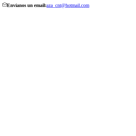
Envíanos un email:
aza_cnt@hotmail.com