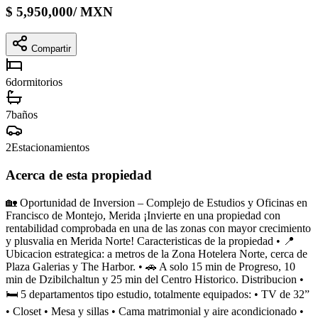
$
5,950,000
/
MXN
Compartir
6
dormitorios
7
baños
2
Estacionamientos
Acerca de esta propiedad
🏡 Oportunidad de Inversion – Complejo de Estudios y Oficinas en
Francisco de Montejo, Merida ¡Invierte en una propiedad con
rentabilidad comprobada en una de las zonas con mayor crecimiento
y plusvalia en Merida Norte! Caracteristicas de la propiedad • 📍
Ubicacion estrategica: a metros de la Zona Hotelera Norte, cerca de
Plaza Galerias y The Harbor. • 🚗 A solo 15 min de Progreso, 10
min de Dzibilchaltun y 25 min del Centro Historico. Distribucion •
🛏 5 departamentos tipo estudio, totalmente equipados: • TV de 32”
• Closet • Mesa y sillas • Cama matrimonial y aire acondicionado •