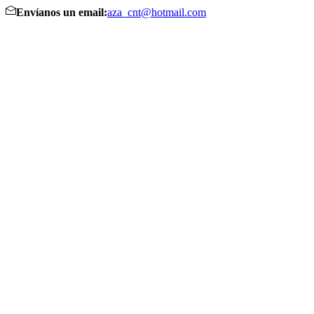
Envíanos un email:
aza_cnt@hotmail.com