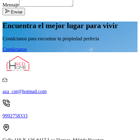
Mensaje
Enviar
Encuentra el mejor lugar para vivir
Contáctanos para encontrar tu propiedad perfecta
Contáctanos
aza_cnt@hotmail.com
9992758333