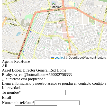
Leaflet
|
© OpenStreetMap contributors
Agente RedHome
AR
Azael Lopez Director General Red Home
Realty
aza_cnt@hotmail.com
+529992758333
¿Te interesa esta propiedad?
Llena el formulario y nuestro asesor se pondra en contacto contigo a
la brevedad.
Tu nombre*
Email
Número de teléfono*