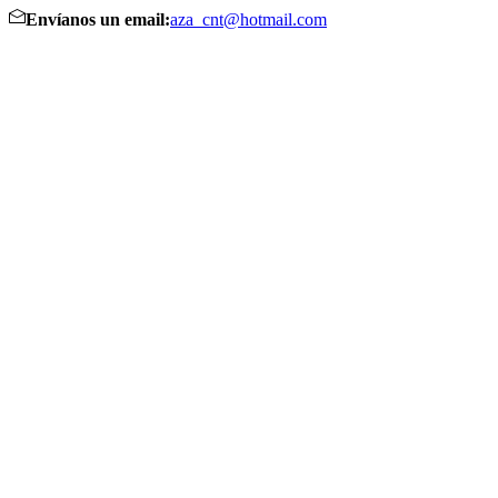
Envíanos un email:
aza_cnt@hotmail.com