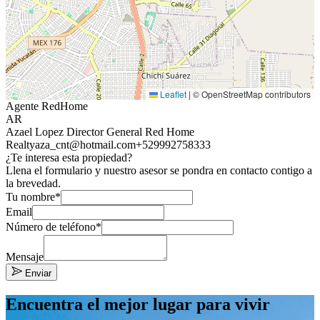
Leaflet
|
© OpenStreetMap contributors
Agente RedHome
AR
Azael Lopez Director General Red Home
Realty
aza_cnt@hotmail.com
+529992758333
¿Te interesa esta propiedad?
Llena el formulario y nuestro asesor se pondra en contacto contigo a
la brevedad.
Tu nombre*
Email
Número de teléfono*
Mensaje
Enviar
Encuentra el mejor lugar para vivir