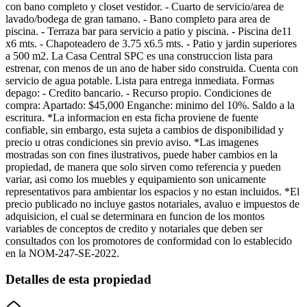
con bano completo y closet vestidor. - Cuarto de servicio/area de
lavado/bodega de gran tamano. - Bano completo para area de
piscina. - Terraza bar para servicio a patio y piscina. - Piscina de11
x6 mts. - Chapoteadero de 3.75 x6.5 mts. - Patio y jardin superiores
a 500 m2. La Casa Central SPC es una construccion lista para
estrenar, con menos de un ano de haber sido construida. Cuenta con
servicio de agua potable. Lista para entrega inmediata. Formas
depago: - Credito bancario. - Recurso propio. Condiciones de
compra: Apartado: $45,000 Enganche: minimo del 10%. Saldo a la
escritura. *La informacion en esta ficha proviene de fuente
confiable, sin embargo, esta sujeta a cambios de disponibilidad y
precio u otras condiciones sin previo aviso. *Las imagenes
mostradas son con fines ilustrativos, puede haber cambios en la
propiedad, de manera que solo sirven como referencia y pueden
variar, asi como los muebles y equipamiento son unicamente
representativos para ambientar los espacios y no estan incluidos. *El
precio publicado no incluye gastos notariales, avaluo e impuestos de
adquisicion, el cual se determinara en funcion de los montos
variables de conceptos de credito y notariales que deben ser
consultados con los promotores de conformidad con lo establecido
en la NOM-247-SE-2022.
Detalles de esta propiedad