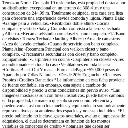
Temozon Norte. Con solo 19 residencias, esta propiedad destaca por
su distribucion excepcional en un terreno de 308.41m y una
construccion de 244.99 m. Totalmente equipada, esta casa esta lista
para ofrecerte una experiencia devida comoda y lujosa. Planta Baja:
•Garage para 2 vehiculos. •Recibidora doble altura •Cocina
equipada y vestida •Sala y Comedor con vista a la terraza techada
yAlberca. •Recamara/Estudio con closet y bano completo. •1/2Bano
de visitas •Terraza Techada •Jardin y Alberca •Area de camastros
•Area de lavado techado •Cuarto de servicio con bano completo.
Planta Alta: •Recamara Principal con walk-in closet y bano
completo. •2 recamaras secundarias con closet y bano completo.
Equipamiento: •Carpinteria en cocina •Carpinteria en closets •Aires
acondicionados en toda la casa •Ventiladores en toda la casa
•Cortinas Black Out Y mas.... Formas dePago: •$50,000 pesos de
Apartado por 7 dias Naturales. •Desde 20% Enganche. •Recursos
Propios •Creditos Bancarios *La informacion en esta ficha proviene
de fuente confiable, sin embargo, esta sujeta a cambios de
disponibilidad y precio u otras condiciones sin previo aviso. *Las
imagenes mostradas son con fines ilustrativos, puede haber cambios
en la propiedad, de manera que solo sirven como referencia y
pueden variar, asi como los muebles y equipamiento son unicamente
representativos para ambientarlos espacios y no estan incluidos. *El
precio publicado no incluye gastos notariales, avaluo e impuestos de
adquisicion, el cual se determinara en funcion de los montos
variables de conceptos de credito y notariales que deben ser