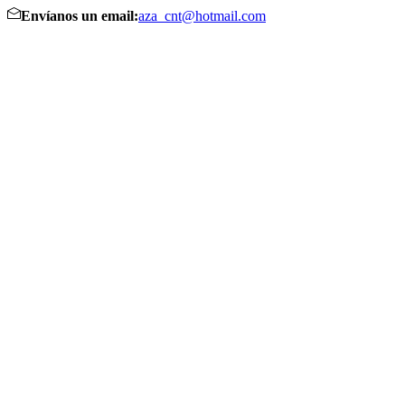
Envíanos un email:
aza_cnt@hotmail.com