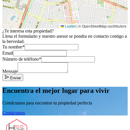
Leaflet
|
© OpenStreetMap contributors
¿Te interesa esta propiedad?
Llena el formulario y nuestro asesor se pondra en contacto contigo a
la brevedad.
Tu nombre*
Email
Número de teléfono*
Mensaje
Enviar
Encuentra el mejor lugar para vivir
Contáctanos para encontrar tu propiedad perfecta
Contáctanos