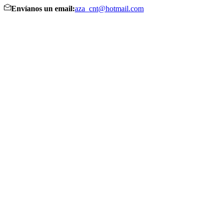
Envíanos un email:
aza_cnt@hotmail.com