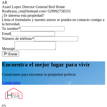
AR
Azael Lopez Director General Red Home
Realty
aza_cnt@hotmail.com
+529992758333
¿Te interesa esta propiedad?
Llena el formulario y nuestro asesor se pondra en contacto contigo a
la brevedad.
Tu nombre*
Email
Número de teléfono*
Mensaje
Enviar
Encuentra el mejor lugar para vivir
Contáctanos para encontrar tu propiedad perfecta
Contáctanos