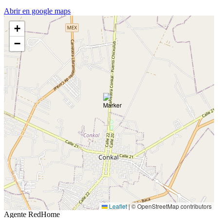
Abrir en google maps
+
−
Leaflet
|
© OpenStreetMap contributors
Agente RedHome