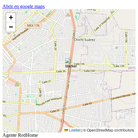
Abrir en google maps
+
−
Leaflet
|
© OpenStreetMap contributors
Agente RedHome