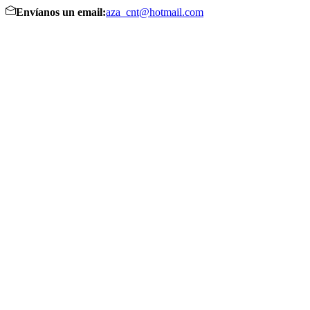
Envíanos un email:
aza_cnt@hotmail.com