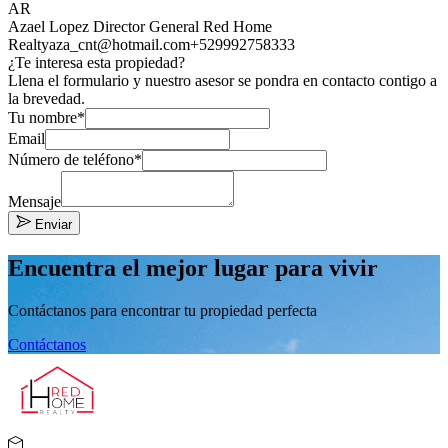
AR
Azael Lopez Director General Red Home
Realty
aza_cnt@hotmail.com
+529992758333
¿Te interesa esta propiedad?
Llena el formulario y nuestro asesor se pondra en contacto contigo a
la brevedad.
Tu nombre*
Email
Número de teléfono*
Mensaje
Enviar
Encuentra el mejor lugar para vivir
Contáctanos para encontrar tu propiedad perfecta
Contáctanos