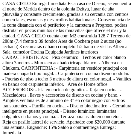
CASA CIELO Entrega Inmediata Esta casa de Diseno, se encuentra
al norte de Merida dentro de la colonia Dzitya, lugar de alta
plusvalia y constante crecimiento, gracias a su cercania con centros
comerciales, escuelas y desarrollos habitacionales. Consecuencia de
la corta distancia con el periferico y la carretera a Progreso, podras
disfrutar en pocos minutos de las maravillas que ofrece el mar y la
ciudad. CASA CIELO cuenta con: M2 construida 128.7 Terreno de
288m (7.4 frente x 39 fondo) Area de Cochera para 2 autos (no
techada) 3 recamaras c/ bano completo 1/2 bano de visitas Alberca
Sala, comedor Cocina Equipada Jardines interiores
CARACTERISTICAS: - Piso ceramico - Techos en color blanco
altura 3 metros - Muros en acabado tricapa blanco. - Alberca en
Chukum. CARPINTERIA: - Carpinteria en vestidor principal con
madera chapada tipo nogal. - Carpinteria en cocina diseno modular.
- Puertas de piso a techo 3 metros de altura en color nogal. - Vanities
en banos con carpinteria inferior. - Area de Home office.
ACCESORIOS: - Isla en cocina de granito. - Tarja en cocina. -
Mezcladoras , llaves y accesorios de diseno en cocina y bano. -
Amplios ventanales de aluminio de 3” en color negro con vidrios
transparentes. - Parrilla en cocina. - Diseno bioclimatico. - Cerradura
inteligente en puerta principal. - Diseno luminico; luminarias
colgantes en banos y cocina. - Terraza para asado en concreto. -
Reja en pasillo lateral de servicio. Apartado: con $20,000 durante
una semana. Enganche: 15% Saldo a contraentrega Entrega:
Inmediata