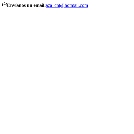
Envíanos un email:
aza_cnt@hotmail.com