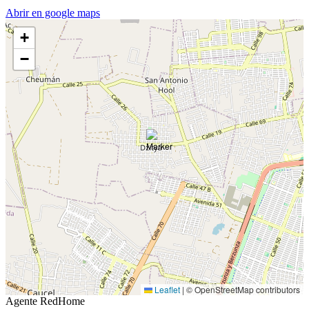
Abrir en google maps
+
−
Leaflet
|
© OpenStreetMap contributors
Agente RedHome