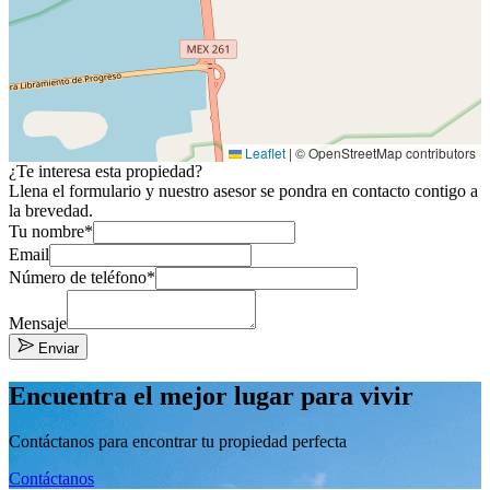
Leaflet
|
© OpenStreetMap contributors
¿Te interesa esta propiedad?
Llena el formulario y nuestro asesor se pondra en contacto contigo a
la brevedad.
Tu nombre*
Email
Número de teléfono*
Mensaje
Enviar
Encuentra el mejor lugar para vivir
Contáctanos para encontrar tu propiedad perfecta
Contáctanos