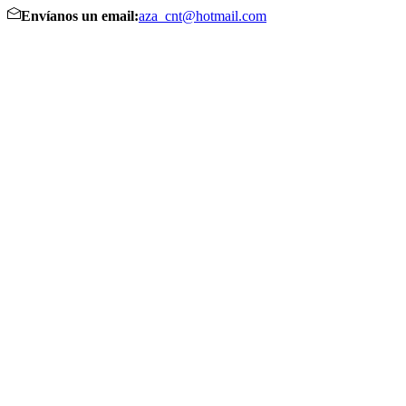
Envíanos un email:
aza_cnt@hotmail.com