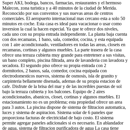
Super AKI, bodega, bancos, farmacias, restaurantes y el hermoso
Malecon, zona turistica y a 40 minutos de la ciudad de Merida.
Reconocido por sus conventos y sus nuevas areas de centros
comerciales. El aeropuerto internacional mas cercano esta a solo 50
minutos en coche. Esta casa es ideal para vacacionar o usar como
inversion la cual la hacen especial. Ya que te ofrece dos niveles,
cada uno con su propia entrada independiente. La planta baja cuenta
con dos recamaras, 1 bano, sala, comedor, cocina, y esta equipada
con 1 aire acondicionado, ventiladores en todas las areas, closets en
recamaras, cortinas y algunos muebles. La parte trasera de la casa
ofrece una terraza cubierta muy grande para entretener a sus visitas,
un bano completo, piscina filtrada, area de lavanderia con lavadora y
secadora. El segundo piso ofrece su propia entrada con 2
dormitorios, 2 banos, sala, comedor, cocina equipada con
electrodomesticos nuevos, sistema de osmosis, isla de granito y
carpinteria bellamente disenada, ademas de su propia estacion de
cafe. Disfrute de la brisa del mar y de las increibles puestas de sol
bajo la terraza cubierta y los balcones. Equipo de 2 aires
acondicionados, abanicos, closet, cortinas y algunos muebles. El
estacionamiento no es un problema; esta propiedad ofrece un area
para 3 autos. La piscina dispone de sistema de filtracion automatica,
luces y sistema de aspiracion. Sistema solar de 6 paneles que
proporciona facturas de electricidad de bajo costo. El sistema
permite agregar paneles adicionales si es necesario. En ablandador
de agua, sistema de filtracion purificadora de agua La casa tiene