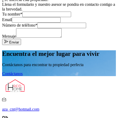
Llena el formulario y nuestro asesor se pondra en contacto contigo a
la brevedad.
Tu nombre*
Email
Número de teléfono*
Mensaje
Enviar
Encuentra el mejor lugar para vivir
Contáctanos para encontrar tu propiedad perfecta
Contáctanos
aza_cnt@hotmail.com