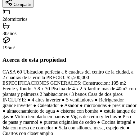
Compartir
2
dormitorios
3
baños
195
m²
Acerca de esta propiedad
CASA 60 Ubicacion perfecta a 6 cuadras del centro de la ciudad, a
2 cuadras de la ermita PRECIO: $5,500,000
ESPECIFICACIONES GENERALES: Construccion: 195 m2
Frente y fondo: 5.8 x 30 Piscina de 4 x 2.5 Jardin: mas de 40m2 con
plantas y palmeras 2 habitaciones / 3 banos Casa de dos pisos
INCLUYE: ● 4 aires inverter ● 5 ventiladores ● Refrigerador
grande inverter ● Calentador ● Asador ● microondas ● presurizador
● almacenamiento de agua ● cisterna con bomba ● estufa tanque de
gas ● Vidrio templado en banos ● Vigas de cedro y techos ● Piso
de pasta y marmol ● puertas originales de cedro ● Cocina integral ●
Isla con mesa de comedor ● Sala con sillones, mesa, espejo etc ●
Cuartos con closet amplio