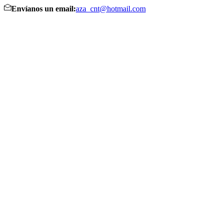
Envíanos un email:
aza_cnt@hotmail.com