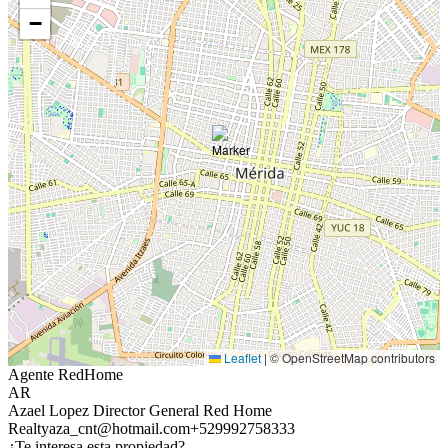
−
Leaflet
|
© OpenStreetMap contributors
Agente RedHome
AR
Azael Lopez Director General Red Home
Realty
aza_cnt@hotmail.com
+529992758333
¿Te interesa esta propiedad?