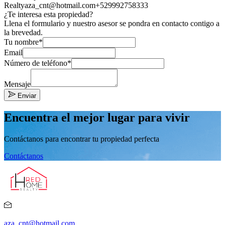
Realty
aza_cnt@hotmail.com
+529992758333
¿Te interesa esta propiedad?
Llena el formulario y nuestro asesor se pondra en contacto contigo a
la brevedad.
Tu nombre*
Email
Número de teléfono*
Mensaje
Enviar
Encuentra el mejor lugar para vivir
Contáctanos para encontrar tu propiedad perfecta
Contáctanos
aza_cnt@hotmail.com