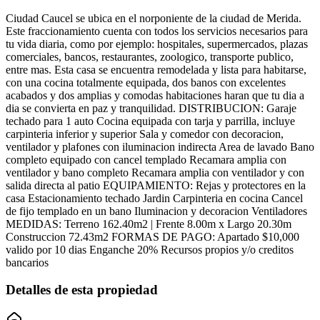
Ciudad Caucel se ubica en el norponiente de la ciudad de Merida.
Este fraccionamiento cuenta con todos los servicios necesarios para
tu vida diaria, como por ejemplo: hospitales, supermercados, plazas
comerciales, bancos, restaurantes, zoologico, transporte publico,
entre mas. Esta casa se encuentra remodelada y lista para habitarse,
con una cocina totalmente equipada, dos banos con excelentes
acabados y dos amplias y comodas habitaciones haran que tu dia a
dia se convierta en paz y tranquilidad. DISTRIBUCION: Garaje
techado para 1 auto Cocina equipada con tarja y parrilla, incluye
carpinteria inferior y superior Sala y comedor con decoracion,
ventilador y plafones con iluminacion indirecta Area de lavado Bano
completo equipado con cancel templado Recamara amplia con
ventilador y bano completo Recamara amplia con ventilador y con
salida directa al patio EQUIPAMIENTO: Rejas y protectores en la
casa Estacionamiento techado Jardin Carpinteria en cocina Cancel
de fijo templado en un bano Iluminacion y decoracion Ventiladores
MEDIDAS: Terreno 162.40m2 | Frente 8.00m x Largo 20.30m
Construccion 72.43m2 FORMAS DE PAGO: Apartado $10,000
valido por 10 dias Enganche 20% Recursos propios y/o creditos
bancarios
Detalles de esta propiedad