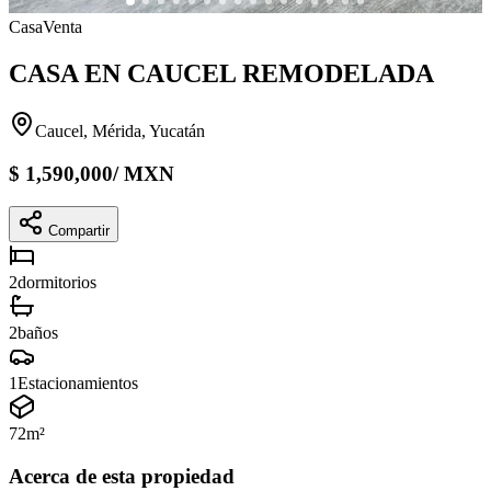
Casa
Venta
CASA EN CAUCEL REMODELADA
Caucel, Mérida, Yucatán
$
1,590,000
/
MXN
Compartir
2
dormitorios
2
baños
1
Estacionamientos
72
m²
Acerca de esta propiedad