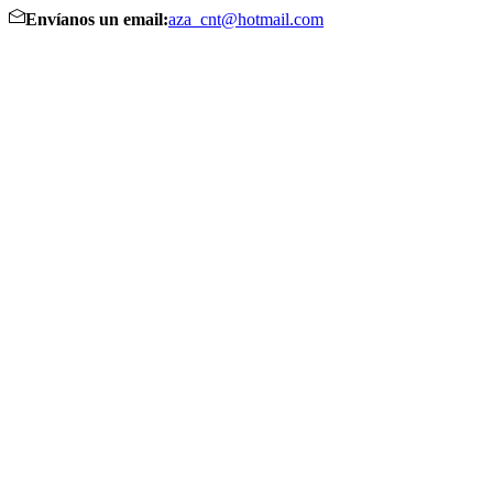
Envíanos un email:
aza_cnt@hotmail.com