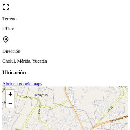
Terreno
291
m²
Dirección
Cholul, Mérida, Yucatán
Ubicación
Abrir en google maps
+
−