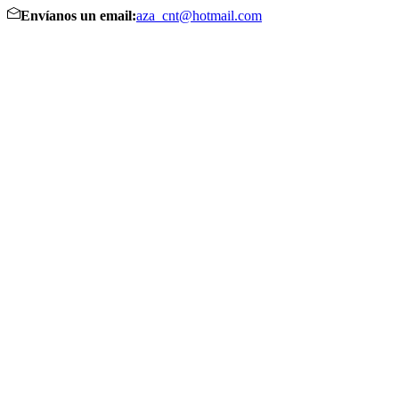
Envíanos un email:
aza_cnt@hotmail.com