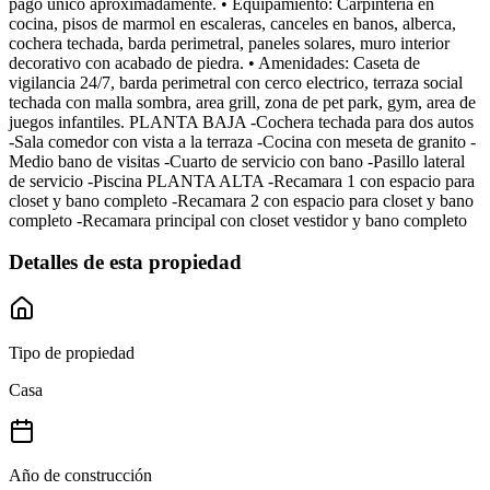
pago unico aproximadamente. • Equipamiento: Carpinteria en
cocina, pisos de marmol en escaleras, canceles en banos, alberca,
cochera techada, barda perimetral, paneles solares, muro interior
decorativo con acabado de piedra. • Amenidades: Caseta de
vigilancia 24/7, barda perimetral con cerco electrico, terraza social
techada con malla sombra, area grill, zona de pet park, gym, area de
juegos infantiles. PLANTA BAJA -Cochera techada para dos autos
-Sala comedor con vista a la terraza -Cocina con meseta de granito -
Medio bano de visitas -Cuarto de servicio con bano -Pasillo lateral
de servicio -Piscina PLANTA ALTA -Recamara 1 con espacio para
closet y bano completo -Recamara 2 con espacio para closet y bano
completo -Recamara principal con closet vestidor y bano completo
Detalles de esta propiedad
Tipo de propiedad
Casa
Año de construcción