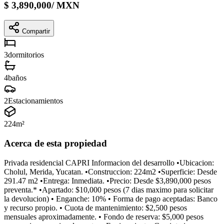
$
3,890,000
/
MXN
Compartir
3
dormitorios
4
baños
2
Estacionamientos
224
m²
Acerca de esta propiedad
Privada residencial CAPRI Informacion del desarrollo •Ubicacion:
Cholul, Merida, Yucatan. •Construccion: 224m2 •Superficie: Desde
291.47 m2 •Entrega: Inmediata. •Precio: Desde $3,890,000 pesos
preventa.* •Apartado: $10,000 pesos (7 dias maximo para solicitar
la devolucion) • Enganche: 10% • Forma de pago aceptadas: Banco
y recurso propio. • Cuota de mantenimiento: $2,500 pesos
mensuales aproximadamente. • Fondo de reserva: $5,000 pesos