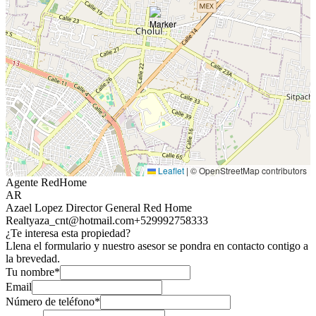
Leaflet
|
© OpenStreetMap contributors
Agente RedHome
AR
Azael Lopez Director General Red Home
Realty
aza_cnt@hotmail.com
+529992758333
¿Te interesa esta propiedad?
Llena el formulario y nuestro asesor se pondra en contacto contigo a
la brevedad.
Tu nombre*
Email
Número de teléfono*