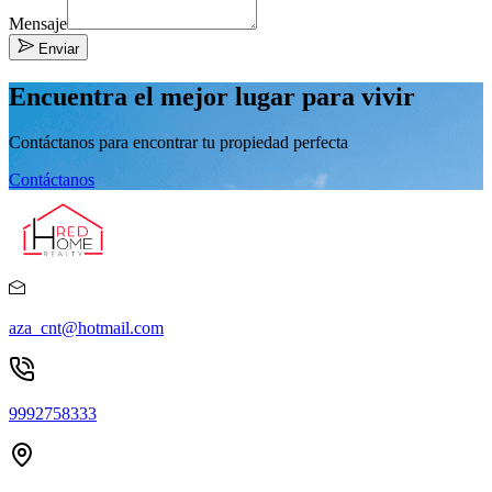
Mensaje
Enviar
Encuentra el mejor lugar para vivir
Contáctanos para encontrar tu propiedad perfecta
Contáctanos
aza_cnt@hotmail.com
9992758333