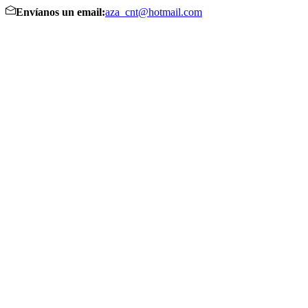
Envíanos un email:
aza_cnt@hotmail.com