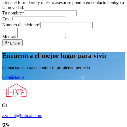
Llena el formulario y nuestro asesor se pondra en contacto contigo a
la brevedad.
Tu nombre*
Email
Número de teléfono*
Mensaje
Enviar
Encuentra el mejor lugar para vivir
Contáctanos para encontrar tu propiedad perfecta
Contáctanos
aza_cnt@hotmail.com