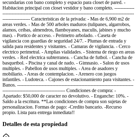
secundarias con bano completo y espacio para closet de pared. -
Habitacion principal con closet vestidor y bano completo. -------------
--------------------------------------------------------------------------------------
------------------ Caracteristicas de la privada: - Mas de 6,900 m2 de
areas verdes. - Mas de 500 arboles maduros (tulipanes, algarrobos,
alamos, ceibas, almendros, flamboyanes, maculis, jabines y mucho
mas). - Portico de acceso. - Perimetro arbolado. - Caseta de
vigilancia con guardias de seguridad 24/7. - Plumas de entrada y
salida para residentes y visitantes. - Camaras de vigilancia. - Cerco
electrico perimetral. - Amplias vialidades. - Sistema de riego en areas
verdes. - Red electrica subterranea. - Cancha de futbol. - Cancha de
basquetbol. - Piscina y canal de nado. - Gimnasio. - Salon de usos
multiples. - Pabellon de usos multiples. - Area de asadores y
mobiliario. - Areas de contemplacion. - Arenero con juegos
infantiles. - Ludoteca. - Cajones de estacionamiento para visitantes. -
Banos. ----------------------------------------------------------------------------
----------------------------------------- Condiciones de compra: -
Apartado: $50,000 de caracter no devolutivo. - Enganche: 10%. -
Saldo a la escritura. **Las condiciones de compra son sujetas de
personalizacion. Formas de pago: -Credito bancario. -Recurso
propio. Lista para entrega inmediata!!
Detalles de esta propiedad