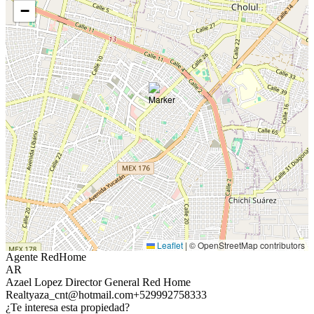
−
Leaflet
|
© OpenStreetMap contributors
Agente RedHome
AR
Azael Lopez Director General Red Home
Realty
aza_cnt@hotmail.com
+529992758333
¿Te interesa esta propiedad?