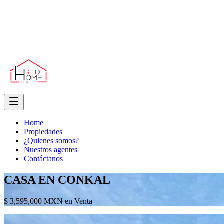
Home
Propiedades
¿Quienes somos?
Nuestros agentes
Contáctanos
CASA EN CONKAL
$ 3,595,000 MXN en Venta