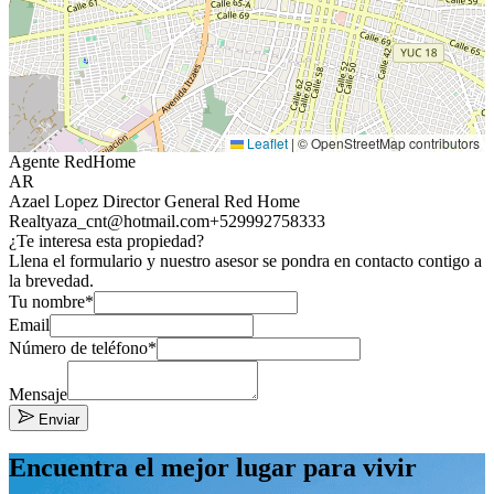
Leaflet
|
© OpenStreetMap contributors
Agente RedHome
AR
Azael Lopez Director General Red Home
Realty
aza_cnt@hotmail.com
+529992758333
¿Te interesa esta propiedad?
Llena el formulario y nuestro asesor se pondra en contacto contigo a
la brevedad.
Tu nombre*
Email
Número de teléfono*
Mensaje
Enviar
Encuentra el mejor lugar para vivir