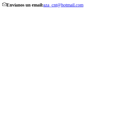
Envíanos un email:
aza_cnt@hotmail.com