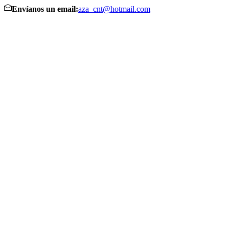
Envíanos un email:
aza_cnt@hotmail.com