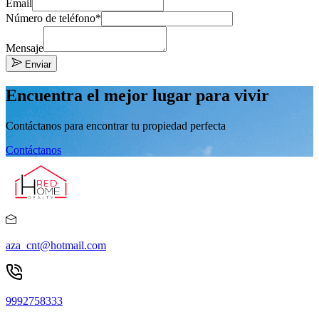
Email
Número de teléfono*
Mensaje
Enviar
Encuentra el mejor lugar para vivir
Contáctanos para encontrar tu propiedad perfecta
Contáctanos
aza_cnt@hotmail.com
9992758333