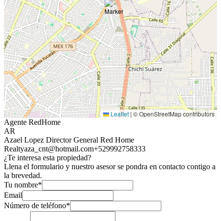
Leaflet
|
© OpenStreetMap contributors
Agente RedHome
AR
Azael Lopez Director General Red Home
Realty
aza_cnt@hotmail.com
+529992758333
¿Te interesa esta propiedad?
Llena el formulario y nuestro asesor se pondra en contacto contigo a
la brevedad.
Tu nombre*
Email
Número de teléfono*