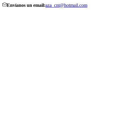
Envíanos un email:
aza_cnt@hotmail.com