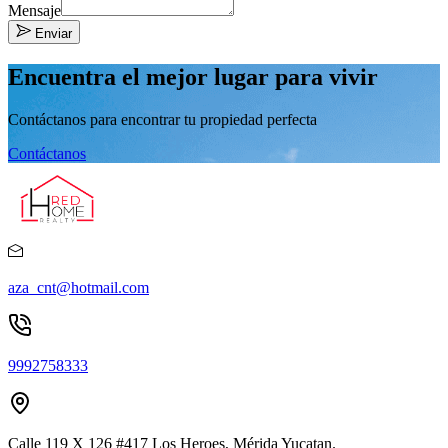
Mensaje
Enviar
Encuentra el mejor lugar para vivir
Contáctanos para encontrar tu propiedad perfecta
Contáctanos
aza_cnt@hotmail.com
9992758333
Calle 119 X 126 #417 Los Heroes, Mérida Yucatan.