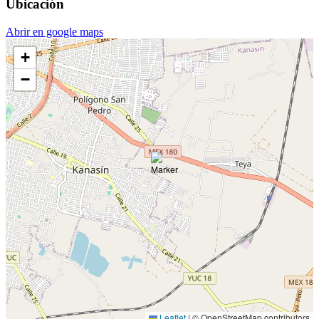
Ubicación
Abrir en google maps
+
−
Leaflet
|
© OpenStreetMap contributors