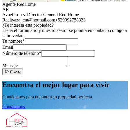
Agente RedHome
AR
Azael Lopez Director General Red Home
Realty
aza_cnt@hotmail.com
+529992758333
¿Te interesa esta propiedad?
Llena el formulario y nuestro asesor se pondra en contacto contigo a
la brevedad.
Tu nombre*
Email
Número de teléfono*
Mensaje
Enviar
Encuentra el mejor lugar para vivir
Contáctanos para encontrar tu propiedad perfecta
Contáctanos