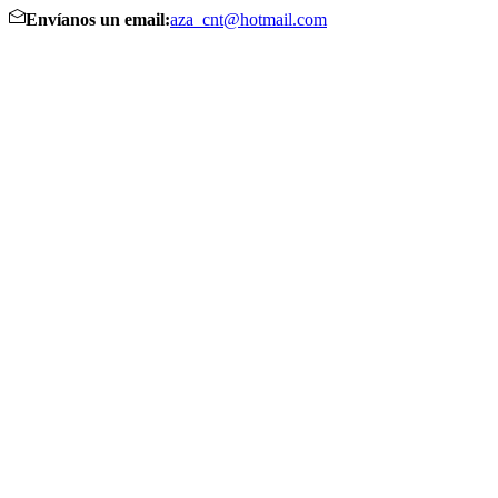
Envíanos un email:
aza_cnt@hotmail.com