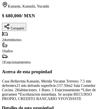
Kanasin, Kanasín, Yucatán
$
680,000
/
MXN
Compartir
2
dormitorios
1
baños
1
Estacionamientos
Acerca de esta propiedad
Casa Bellavista Kanasin, Merida Yucatan Terreno: 7.5 mts
defrentex21 mts defondo superficie:157.50m2 Sala Comedor
Cocina. 2Habitaciones. 1 Bano. 1 Estacionamiento *Libre de
gravamen *Escrituracion inmediata. Se acepta RECURSO
PROPIO, CREDITO BANCARIO YFOVISSSTE
Detalles de esta propiedad