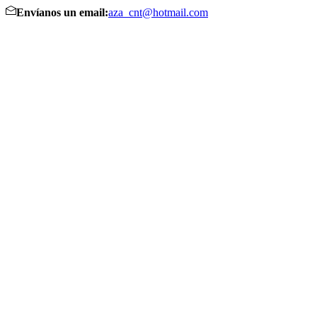
Envíanos un email:
aza_cnt@hotmail.com