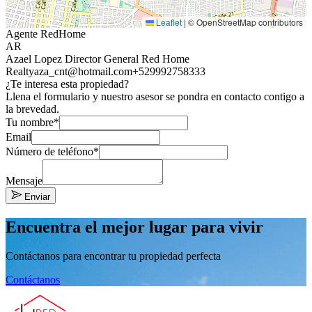
Leaflet
|
© OpenStreetMap contributors
Agente RedHome
AR
Azael Lopez Director General Red Home
Realty
aza_cnt@hotmail.com
+529992758333
¿Te interesa esta propiedad?
Llena el formulario y nuestro asesor se pondra en contacto contigo a
la brevedad.
Tu nombre*
Email
Número de teléfono*
Mensaje
Enviar
Encuentra el mejor lugar para vivir
Contáctanos para encontrar tu propiedad perfecta
Contáctanos