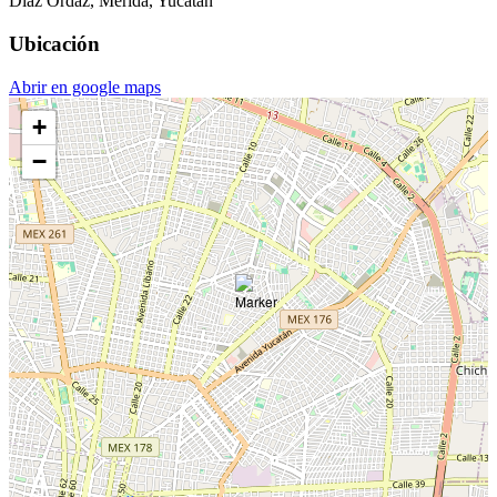
Diaz Ordaz, Mérida, Yucatán
Ubicación
Abrir en google maps
+
−