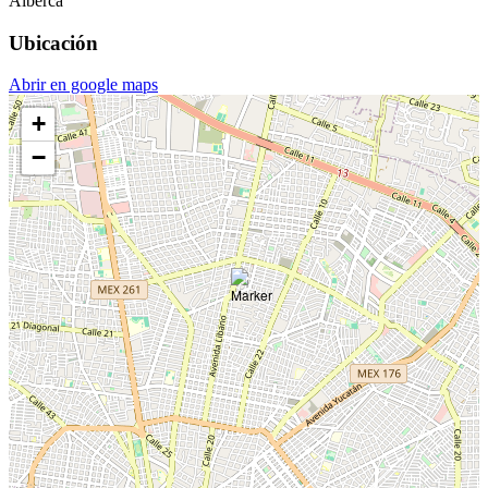
Alberca
Ubicación
Abrir en google maps
+
−