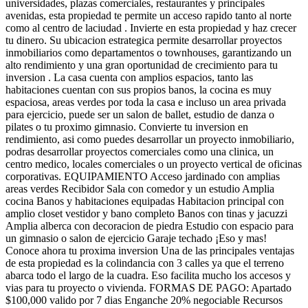
universidades, plazas comerciales, restaurantes y principales
avenidas, esta propiedad te permite un acceso rapido tanto al norte
como al centro de laciudad . Invierte en esta propiedad y haz crecer
tu dinero. Su ubicacion estrategica permite desarrollar proyectos
inmobiliarios como departamentos o townhouses, garantizando un
alto rendimiento y una gran oportunidad de crecimiento para tu
inversion . La casa cuenta con amplios espacios, tanto las
habitaciones cuentan con sus propios banos, la cocina es muy
espaciosa, areas verdes por toda la casa e incluso un area privada
para ejercicio, puede ser un salon de ballet, estudio de danza o
pilates o tu proximo gimnasio. Convierte tu inversion en
rendimiento, asi como puedes desarrollar un proyecto inmobiliario,
podras desarrollar proyectos comerciales como una clinica, un
centro medico, locales comerciales o un proyecto vertical de oficinas
corporativas. EQUIPAMIENTO Acceso jardinado con amplias
areas verdes Recibidor Sala con comedor y un estudio Amplia
cocina Banos y habitaciones equipadas Habitacion principal con
amplio closet vestidor y bano completo Banos con tinas y jacuzzi
Amplia alberca con decoracion de piedra Estudio con espacio para
un gimnasio o salon de ejercicio Garaje techado ¡Eso y mas!
Conoce ahora tu proxima inversion Una de las principales ventajas
de esta propiedad es la colindancia con 3 calles ya que el terreno
abarca todo el largo de la cuadra. Eso facilita mucho los accesos y
vias para tu proyecto o vivienda. FORMAS DE PAGO: Apartado
$100,000 valido por 7 dias Enganche 20% negociable Recursos