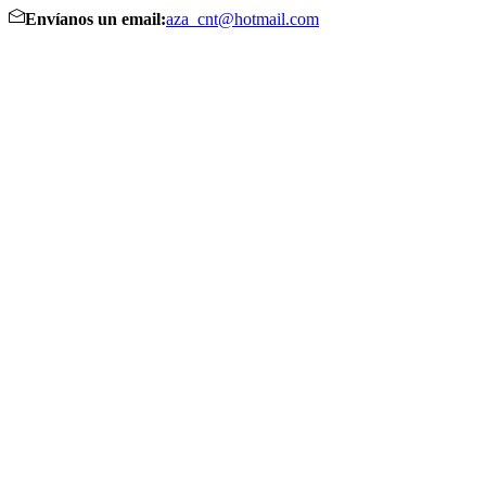
Envíanos un email:
aza_cnt@hotmail.com