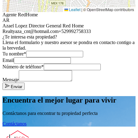
Leaflet
|
© OpenStreetMap contributors
Agente RedHome
AR
Azael Lopez Director General Red Home
Realty
aza_cnt@hotmail.com
+529992758333
¿Te interesa esta propiedad?
Llena el formulario y nuestro asesor se pondra en contacto contigo a
la brevedad.
Tu nombre*
Email
Número de teléfono*
Mensaje
Enviar
Encuentra el mejor lugar para vivir
Contáctanos para encontrar tu propiedad perfecta
Contáctanos