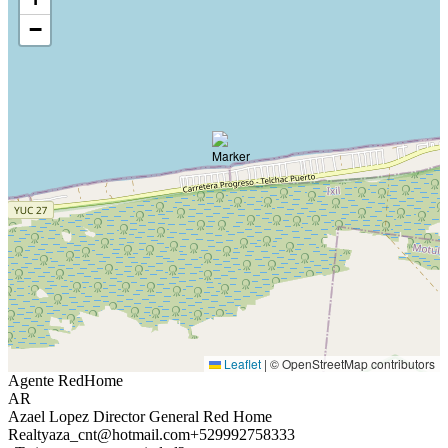
−
Leaflet
|
© OpenStreetMap contributors
Agente RedHome
AR
Azael Lopez Director General Red Home
Realty
aza_cnt@hotmail.com
+529992758333