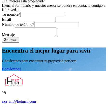
¿Te interesa esta propiedad?
Llena el formulario y nuestro asesor se pondra en contacto contigo a
la brevedad.
Tu nombre*
Email
Número de teléfono*
Mensaje
Enviar
Encuentra el mejor lugar para vivir
Contáctanos para encontrar tu propiedad perfecta
Contáctanos
aza_cnt@hotmail.com