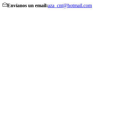
Envíanos un email:
aza_cnt@hotmail.com