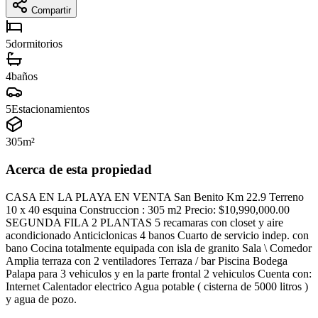
Compartir
5
dormitorios
4
baños
5
Estacionamientos
305
m²
Acerca de esta propiedad
CASA EN LA PLAYA EN VENTA San Benito Km 22.9 Terreno
10 x 40 esquina Construccion : 305 m2 Precio: $10,990,000.00
SEGUNDA FILA 2 PLANTAS 5 recamaras con closet y aire
acondicionado Anticiclonicas 4 banos Cuarto de servicio indep. con
bano Cocina totalmente equipada con isla de granito Sala \ Comedor
Amplia terraza con 2 ventiladores Terraza / bar Piscina Bodega
Palapa para 3 vehiculos y en la parte frontal 2 vehiculos Cuenta con:
Internet Calentador electrico Agua potable ( cisterna de 5000 litros )
y agua de pozo.