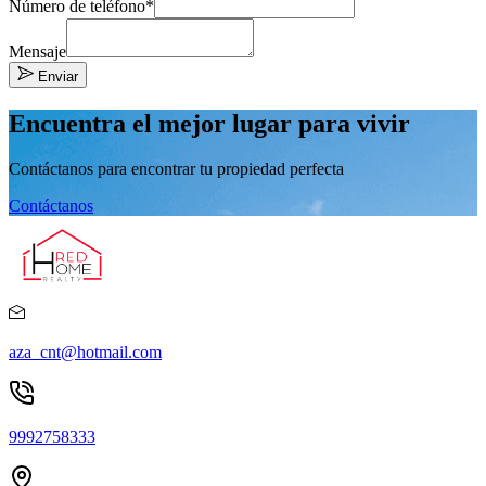
Número de teléfono*
Mensaje
Enviar
Encuentra el mejor lugar para vivir
Contáctanos para encontrar tu propiedad perfecta
Contáctanos
aza_cnt@hotmail.com
9992758333