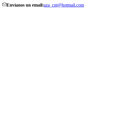
Envíanos un email:
aza_cnt@hotmail.com