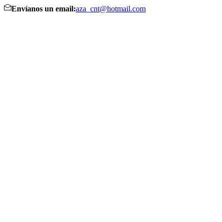
Envíanos un email:
aza_cnt@hotmail.com