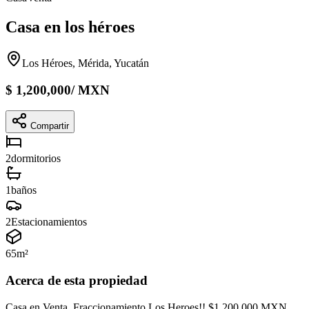
Casa en los héroes
Los Héroes, Mérida, Yucatán
$
1,200,000
/
MXN
Compartir
2
dormitorios
1
baños
2
Estacionamientos
65
m²
Acerca de esta propiedad
Casa en Venta, Fraccionamiento Los Heroes!! $1,200,000 MXN