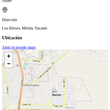
160
m²
Dirección
Los Héroes, Mérida, Yucatán
Ubicación
Abrir en google maps
+
−