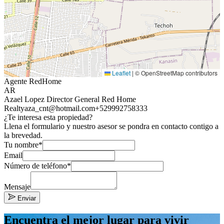
Leaflet
|
© OpenStreetMap contributors
Agente RedHome
AR
Azael Lopez Director General Red Home
Realty
aza_cnt@hotmail.com
+529992758333
¿Te interesa esta propiedad?
Llena el formulario y nuestro asesor se pondra en contacto contigo a
la brevedad.
Tu nombre*
Email
Número de teléfono*
Mensaje
Enviar
Encuentra el mejor lugar para vivir