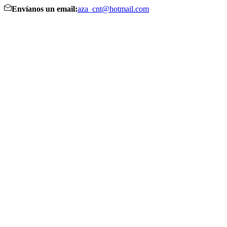
Envíanos un email:
aza_cnt@hotmail.com