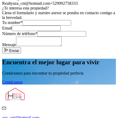
Realty
aza_cnt@hotmail.com
+529992758333
¿Te interesa esta propiedad?
Llena el formulario y nuestro asesor se pondra en contacto contigo a
la brevedad.
Tu nombre*
Email
Número de teléfono*
Mensaje
Enviar
Encuentra el mejor lugar para vivir
Contáctanos para encontrar tu propiedad perfecta
Contáctanos
aza_cnt@hotmail.com