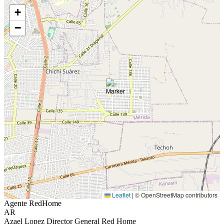
+
−
Leaflet
|
© OpenStreetMap contributors
Agente RedHome
AR
Azael Lopez Director General Red Home