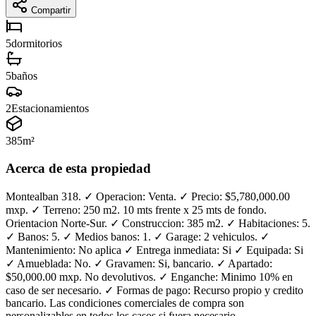
Compartir
5
dormitorios
5
baños
2
Estacionamientos
385
m²
Acerca de esta propiedad
Montealban 318. ✓ Operacion: Venta. ✓ Precio: $5,780,000.00
mxp. ✓ Terreno: 250 m2. 10 mts frente x 25 mts de fondo.
Orientacion Norte-Sur. ✓ Construccion: 385 m2. ✓ Habitaciones: 5.
✓ Banos: 5. ✓ Medios banos: 1. ✓ Garage: 2 vehiculos. ✓
Mantenimiento: No aplica ✓ Entrega inmediata: Si ✓ Equipada: Si
✓ Amueblada: No. ✓ Gravamen: Si, bancario. ✓ Apartado:
$50,000.00 mxp. No devolutivos. ✓ Enganche: Minimo 10% en
caso de ser necesario. ✓ Formas de pago: Recurso propio y credito
bancario. Las condiciones comerciales de compra son
personalizables en todos los casos si fuera necesario.