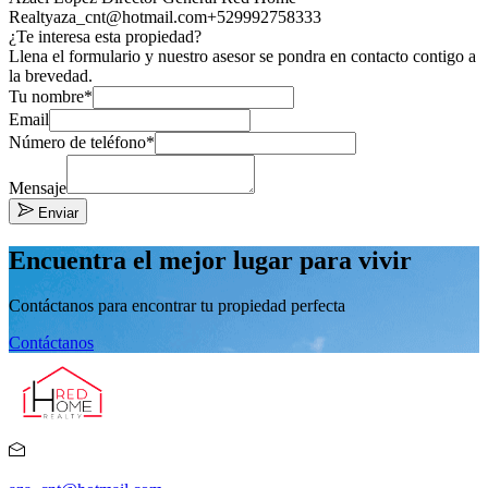
Realty
aza_cnt@hotmail.com
+529992758333
¿Te interesa esta propiedad?
Llena el formulario y nuestro asesor se pondra en contacto contigo a
la brevedad.
Tu nombre*
Email
Número de teléfono*
Mensaje
Enviar
Encuentra el mejor lugar para vivir
Contáctanos para encontrar tu propiedad perfecta
Contáctanos