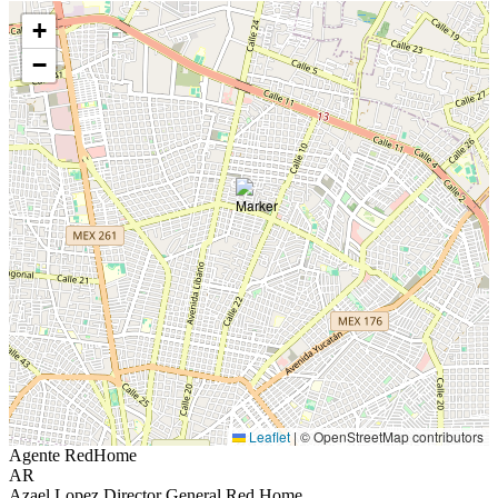
+
−
Leaflet
|
© OpenStreetMap contributors
Agente RedHome
AR
Azael Lopez Director General Red Home