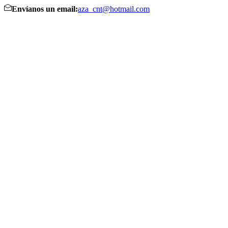
Envíanos un email:
aza_cnt@hotmail.com