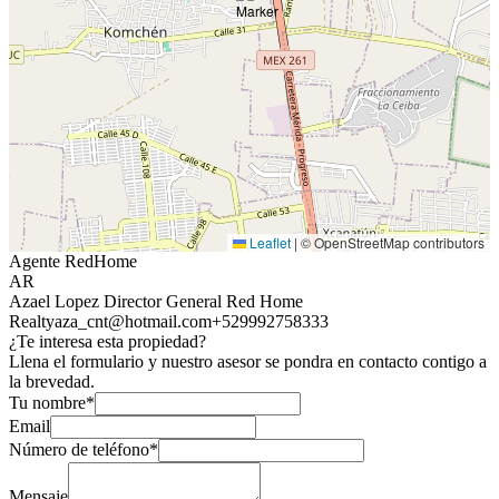
Leaflet
|
© OpenStreetMap contributors
Agente RedHome
AR
Azael Lopez Director General Red Home
Realty
aza_cnt@hotmail.com
+529992758333
¿Te interesa esta propiedad?
Llena el formulario y nuestro asesor se pondra en contacto contigo a
la brevedad.
Tu nombre*
Email
Número de teléfono*
Mensaje