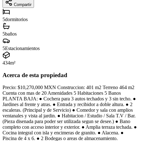
Compartir
5
dormitorios
5
baños
5
Estacionamientos
434
m²
Acerca de esta propiedad
Precio: $10,270,000 MXN Construccion: 401 m2 Terreno 464 m2
Cuenta con mas de 20 Amenidades 5 Habitaciones 5 Banos
PLANTA BAJA: ● Cochera para 3 autos techados y 3 sin techo. ●
Jardines al frente y atras. ● Entrada y recibidor a doble altura. ● 2
escaleras. (Principal y de Servicio) ● Comedor y sala con amplios
ventanales y vista al jardin. ● Habitacion / Estudio / Sala T.V / Bar.
(Pieza disenada para poder ser utilizada segun se desee.) ● Bano
completo con acceso interior y exterior. ● Amplia terraza techada. ●
Cocina integral con isla y encimeras de granito. ● Alacena. ●
Piscina de 4 x 6. ● 2 Bodegas o areas de almacenamiento.