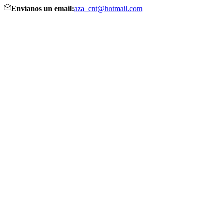
Envíanos un email:
aza_cnt@hotmail.com