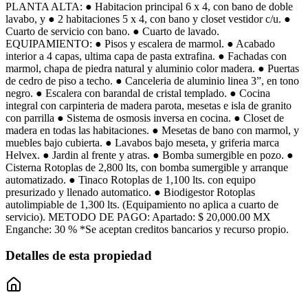
PLANTA ALTA: ● Habitacion principal 6 x 4, con bano de doble
lavabo, y ● 2 habitaciones 5 x 4, con bano y closet vestidor c/u. ●
Cuarto de servicio con bano. ● Cuarto de lavado.
EQUIPAMIENTO: ● Pisos y escalera de marmol. ● Acabado
interior a 4 capas, ultima capa de pasta extrafina. ● Fachadas con
marmol, chapa de piedra natural y aluminio color madera. ● Puertas
de cedro de piso a techo. ● Canceleria de aluminio linea 3”, en tono
negro. ● Escalera con barandal de cristal templado. ● Cocina
integral con carpinteria de madera parota, mesetas e isla de granito
con parrilla ● Sistema de osmosis inversa en cocina. ● Closet de
madera en todas las habitaciones. ● Mesetas de bano con marmol, y
muebles bajo cubierta. ● Lavabos bajo meseta, y griferia marca
Helvex. ● Jardin al frente y atras. ● Bomba sumergible en pozo. ●
Cisterna Rotoplas de 2,800 lts, con bomba sumergible y arranque
automatizado. ● Tinaco Rotoplas de 1,100 lts. con equipo
presurizado y llenado automatico. ● Biodigestor Rotoplas
autolimpiable de 1,300 lts. (Equipamiento no aplica a cuarto de
servicio). METODO DE PAGO: Apartado: $ 20,000.00 MX
Enganche: 30 % *Se aceptan creditos bancarios y recurso propio.
Detalles de esta propiedad