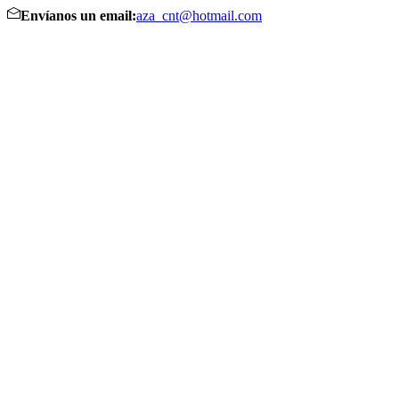
Envíanos un email:
aza_cnt@hotmail.com