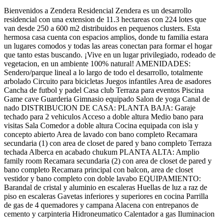
Bienvenidos a Zendera Residencial Zendera es un desarrollo
residencial con una extension de 11.3 hectareas con 224 lotes que
van desde 250 a 600 m2 distribuidos en pequenos clusters. Esta
hermosa casa cuenta con espacios amplios, donde tu familia estara
un lugares comodos y todas las areas conectan para formar el hogar
que tanto estas buscando. ¡Vive en un lugar privilegiado, rodeado de
vegetacion, en un ambiente 100% natural! AMENIDADES:
Sendero/parque lineal a lo largo de todo el desarrollo, totalmente
arbolado Circuito para bicicletas Juegos infantiles Area de asadores
Cancha de futbol y padel Casa club Terraza para eventos Piscina
Game cave Guarderia Gimnasio equipado Salon de yoga Canal de
nado DISTRIBUCION DE CASA: PLANTA BAJA: Garaje
techado para 2 vehiculos Acceso a doble altura Medio bano para
visitas Sala Comedor a doble altura Cocina equipada con isla y
concepto abierto Area de lavado con bano completo Recamara
secundaria (1) con area de closet de pared y bano completo Terraza
techada Alberca en acabado chukum PLANTA ALTA: Amplio
family room Recamara secundaria (2) con area de closet de pared y
bano completo Recamara principal con balcon, area de closet
vestidor y bano completo con doble lavabo EQUIPAMIENTO:
Barandal de cristal y aluminio en escaleras Huellas de luz a raz de
piso en escaleras Gavetas inferiores y superiores en cocina Parrilla
de gas de 4 quemadores y campana Alacena con entrepanos de
cemento y carpinteria Hidroneumatico Calentador a gas Iluminacion