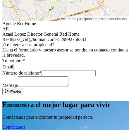
Leaflet
|
© OpenStreetMap contributors
Agente RedHome
AR
Azael Lopez Director General Red Home
Realty
aza_cnt@hotmail.com
+529992758333
¿Te interesa esta propiedad?
Llena el formulario y nuestro asesor se pondra en contacto contigo a
la brevedad.
Tu nombre*
Email
Número de teléfono*
Mensaje
Enviar
Encuentra el mejor lugar para vivir
Contáctanos para encontrar tu propiedad perfecta
Contáctanos