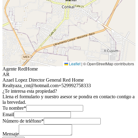
Leaflet
|
© OpenStreetMap contributors
Agente RedHome
AR
Azael Lopez Director General Red Home
Realty
aza_cnt@hotmail.com
+529992758333
¿Te interesa esta propiedad?
Llena el formulario y nuestro asesor se pondra en contacto contigo a
la brevedad.
Tu nombre*
Email
Número de teléfono*
Mensaje