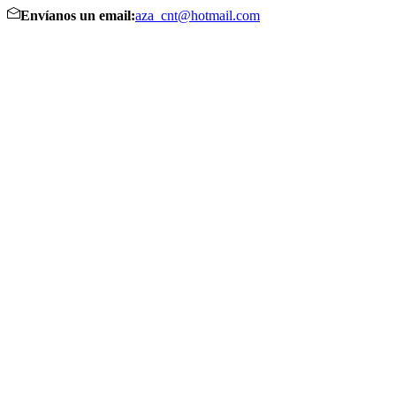
Envíanos un email:
aza_cnt@hotmail.com