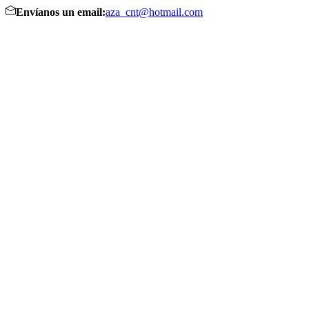
Envíanos un email:
aza_cnt@hotmail.com