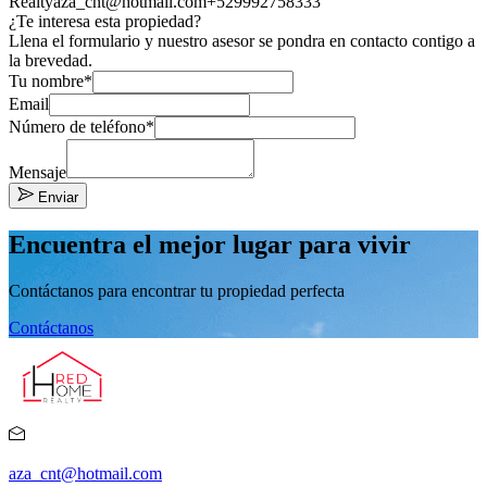
Realty
aza_cnt@hotmail.com
+529992758333
¿Te interesa esta propiedad?
Llena el formulario y nuestro asesor se pondra en contacto contigo a
la brevedad.
Tu nombre*
Email
Número de teléfono*
Mensaje
Enviar
Encuentra el mejor lugar para vivir
Contáctanos para encontrar tu propiedad perfecta
Contáctanos
aza_cnt@hotmail.com