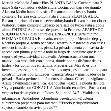
Merida. *Modelo Ambar Plus PLANTA BAJA: Cochera para 2
autos Sala ycomedor a doble altura Cocina con barra de granito
Alacena Medio bano de visitas Recamara con closet y banio
completo Terraza exteriorcon vista a piscina PLANTA ALTA:
Recamara principal con closet/vestidorybanio Recamara con closet
vestidory banio completo Espacio para sala de tvcon vista a doble
altura ENTREGA: 2 meses despues de la Promesa APARTADO:
$10,000 MXN (7 dias naturales). ENGANCHE:20% minimo
FORMASDE PAGO: Bancario, recurso propio Metodos depago: -
Recurso propio -Credito bancario Desarrollo residencial con casas
residenciales de uno y dos pisos. La privada cuenta con caseta de
acceso con pluma y barda a todo lo largo del conjunto que le da
seguridad yexclusividad yplusvalia. Ademascuenta con una
maravillosa casa club con alberca, donde podras disfrutar de las
tardes y los domingos en familia. Praderas del Mayab es una
inversion, es asegurarle un futuro a los tuyos, es un patrimonio para
construirnuevas oportunidades. Caracteristicas y amenidades de la
privada: Barda perimetral a 2 metros de altura. Caseta de vigilancia.
-Calle pavimentada asfaltica. -Banquetas. -Luz a la puerta del lote.
•Agua potable con CONAGUA Alumbrado en calles. -Poceta con
vegetacion delaregion cada2lotes. Seguridad 24/7. ⁃Vialidades
urbanizadas. Andadores. Abundante vegetacion. ⁃Ducteria
subterranea preparada para internet. ""Precio y disponibilidad
sujetos a cambio sin aviso previo**