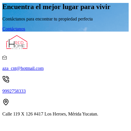
Encuentra el mejor lugar para vivir
Contáctanos para encontrar tu propiedad perfecta
Contáctanos
aza_cnt@hotmail.com
9992758333
Calle 119 X 126 #417 Los Heroes, Mérida Yucatan.