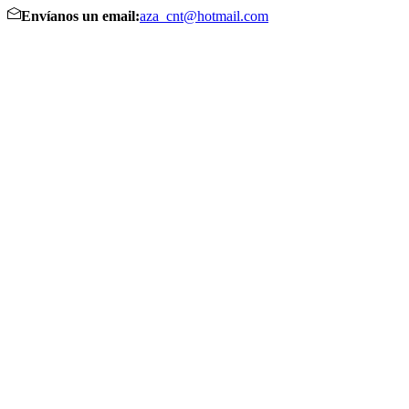
Envíanos un email:
aza_cnt@hotmail.com