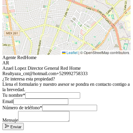
Leaflet
|
© OpenStreetMap contributors
Agente RedHome
AR
Azael Lopez Director General Red Home
Realty
aza_cnt@hotmail.com
+529992758333
¿Te interesa esta propiedad?
Llena el formulario y nuestro asesor se pondra en contacto contigo a
la brevedad.
Tu nombre*
Email
Número de teléfono*
Mensaje
Enviar