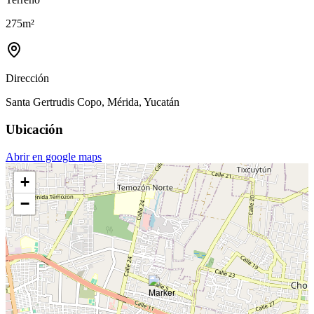
275
m²
Dirección
Santa Gertrudis Copo, Mérida, Yucatán
Ubicación
Abrir en google maps
+
−