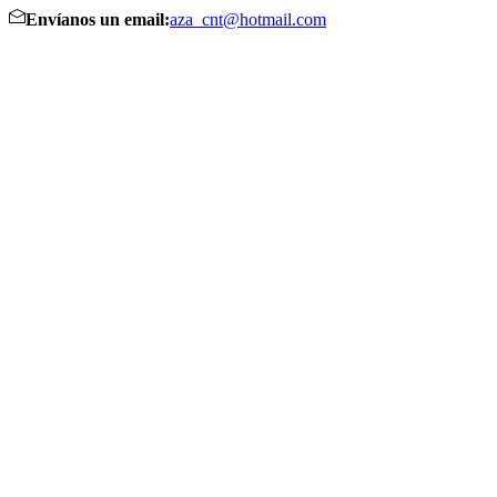
Envíanos un email:
aza_cnt@hotmail.com