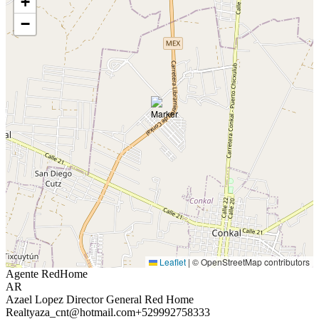
+
−
Leaflet
|
© OpenStreetMap contributors
Agente RedHome
AR
Azael Lopez Director General Red Home
Realty
aza_cnt@hotmail.com
+529992758333