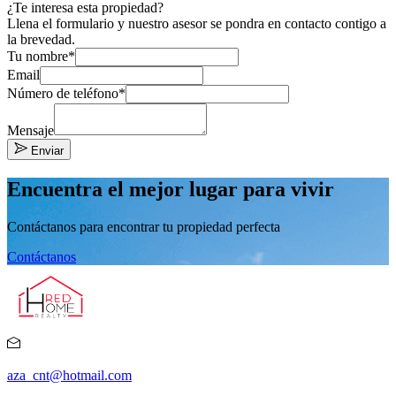
¿Te interesa esta propiedad?
Llena el formulario y nuestro asesor se pondra en contacto contigo a
la brevedad.
Tu nombre*
Email
Número de teléfono*
Mensaje
Enviar
Encuentra el mejor lugar para vivir
Contáctanos para encontrar tu propiedad perfecta
Contáctanos
aza_cnt@hotmail.com