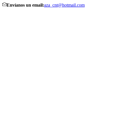
Envíanos un email:
aza_cnt@hotmail.com