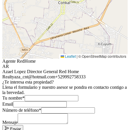
Leaflet
|
© OpenStreetMap contributors
Agente RedHome
AR
Azael Lopez Director General Red Home
Realty
aza_cnt@hotmail.com
+529992758333
¿Te interesa esta propiedad?
Llena el formulario y nuestro asesor se pondra en contacto contigo a
la brevedad.
Tu nombre*
Email
Número de teléfono*
Mensaje
Enviar