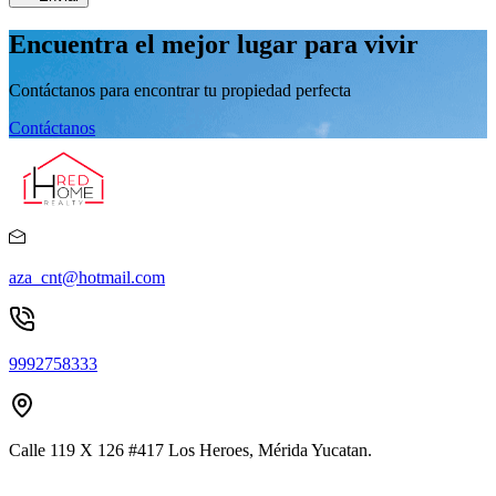
Encuentra el mejor lugar para vivir
Contáctanos para encontrar tu propiedad perfecta
Contáctanos
aza_cnt@hotmail.com
9992758333
Calle 119 X 126 #417 Los Heroes, Mérida Yucatan.