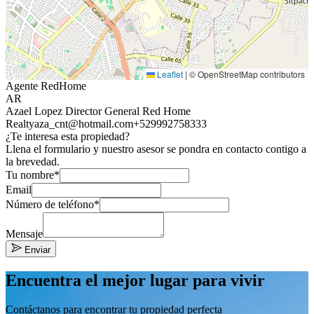
Leaflet
|
© OpenStreetMap contributors
Agente RedHome
AR
Azael Lopez Director General Red Home
Realty
aza_cnt@hotmail.com
+529992758333
¿Te interesa esta propiedad?
Llena el formulario y nuestro asesor se pondra en contacto contigo a
la brevedad.
Tu nombre*
Email
Número de teléfono*
Mensaje
Enviar
Encuentra el mejor lugar para vivir
Contáctanos para encontrar tu propiedad perfecta