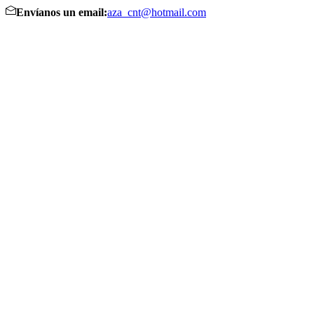
Envíanos un email:
aza_cnt@hotmail.com