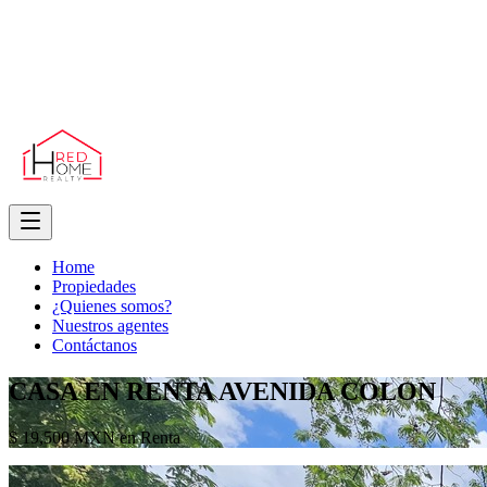
Home
Propiedades
¿Quienes somos?
Nuestros agentes
Contáctanos
CASA EN RENTA AVENIDA COLON
$ 19,500 MXN en Renta