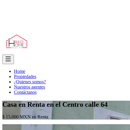
Home
Propiedades
¿Quienes somos?
Nuestros agentes
Contáctanos
Casa en Renta en el Centro calle 64
$ 15,000 MXN en Renta