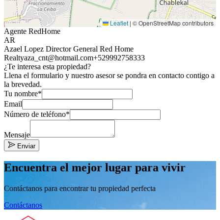
Leaflet
|
© OpenStreetMap contributors
Agente RedHome
AR
Azael Lopez Director General Red Home
Realty
aza_cnt@hotmail.com
+529992758333
¿Te interesa esta propiedad?
Llena el formulario y nuestro asesor se pondra en contacto contigo a
la brevedad.
Tu nombre*
Email
Número de teléfono*
Mensaje
Enviar
Encuentra el mejor lugar para vivir
Contáctanos para encontrar tu propiedad perfecta
Contáctanos