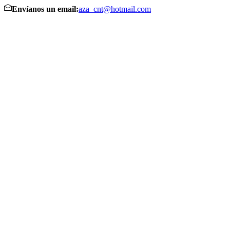
Envíanos un email:
aza_cnt@hotmail.com