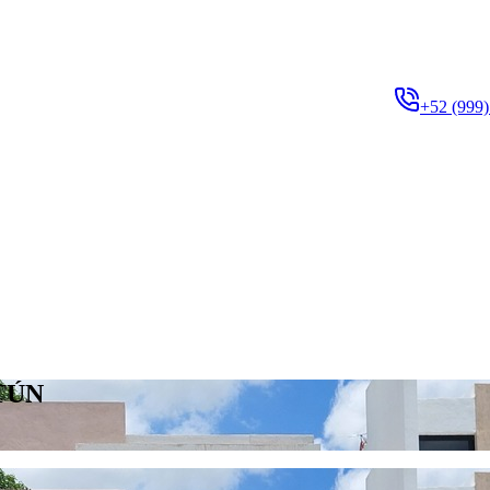
+52 (999)
TÚN