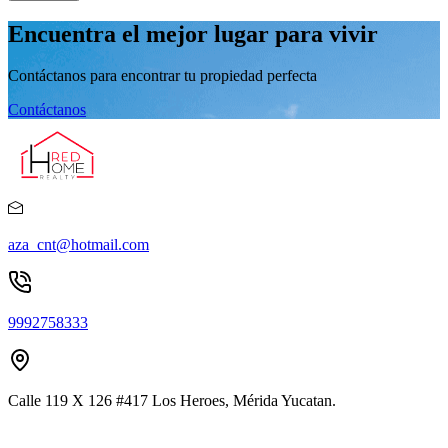
Encuentra el mejor lugar para vivir
Contáctanos para encontrar tu propiedad perfecta
Contáctanos
aza_cnt@hotmail.com
9992758333
Calle 119 X 126 #417 Los Heroes, Mérida Yucatan.