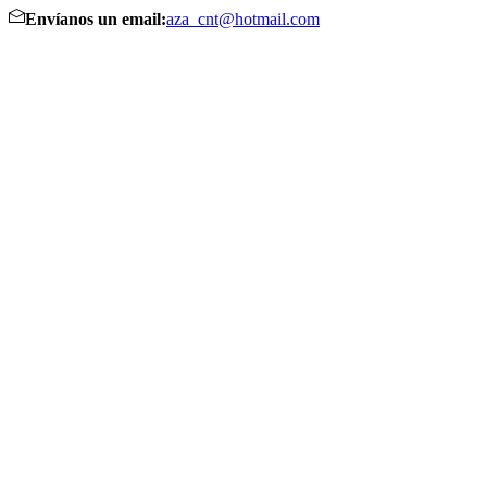
Envíanos un email:
aza_cnt@hotmail.com