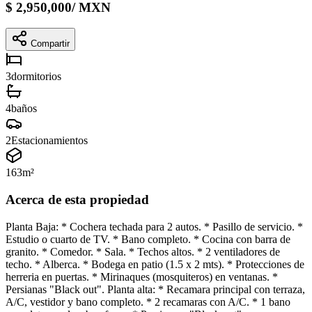
$
2,950,000
/
MXN
Compartir
3
dormitorios
4
baños
2
Estacionamientos
163
m²
Acerca de esta propiedad
Planta Baja: * Cochera techada para 2 autos. * Pasillo de servicio. *
Estudio o cuarto de TV. * Bano completo. * Cocina con barra de
granito. * Comedor. * Sala. * Techos altos. * 2 ventiladores de
techo. * Alberca. * Bodega en patio (1.5 x 2 mts). * Protecciones de
herreria en puertas. * Mirinaques (mosquiteros) en ventanas. *
Persianas "Black out". Planta alta: * Recamara principal con terraza,
A/C, vestidor y bano completo. * 2 recamaras con A/C. * 1 bano