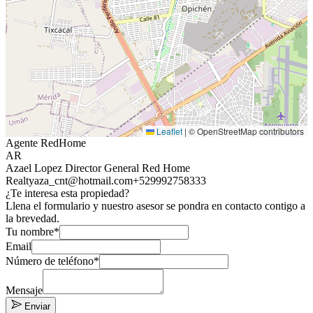
Leaflet
|
© OpenStreetMap contributors
Agente RedHome
AR
Azael Lopez Director General Red Home
Realty
aza_cnt@hotmail.com
+529992758333
¿Te interesa esta propiedad?
Llena el formulario y nuestro asesor se pondra en contacto contigo a
la brevedad.
Tu nombre*
Email
Número de teléfono*
Mensaje
Enviar