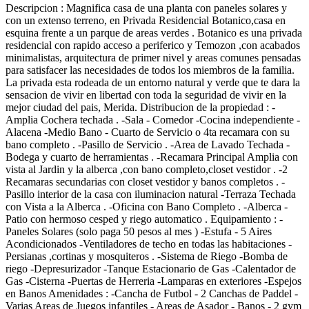
Descripcion : Magnifica casa de una planta con paneles solares y
con un extenso terreno, en Privada Residencial Botanico,casa en
esquina frente a un parque de areas verdes . Botanico es una privada
residencial con rapido acceso a periferico y Temozon ,con acabados
minimalistas, arquitectura de primer nivel y areas comunes pensadas
para satisfacer las necesidades de todos los miembros de la familia.
La privada esta rodeada de un entorno natural y verde que te dara la
sensacion de vivir en libertad con toda la seguridad de vivir en la
mejor ciudad del pais, Merida. Distribucion de la propiedad : -
Amplia Cochera techada . -Sala - Comedor -Cocina independiente -
Alacena -Medio Bano - Cuarto de Servicio o 4ta recamara con su
bano completo . -Pasillo de Servicio . -Area de Lavado Techada -
Bodega y cuarto de herramientas . -Recamara Principal Amplia con
vista al Jardin y la alberca ,con bano completo,closet vestidor . -2
Recamaras secundarias con closet vestidor y banos completos . -
Pasillo interior de la casa con iluminacion natural -Terraza Techada
con Vista a la Alberca . -Oficina con Bano Completo . -Alberca -
Patio con hermoso cesped y riego automatico . Equipamiento : -
Paneles Solares (solo paga 50 pesos al mes ) -Estufa - 5 Aires
Acondicionados -Ventiladores de techo en todas las habitaciones -
Persianas ,cortinas y mosquiteros . -Sistema de Riego -Bomba de
riego -Depresurizador -Tanque Estacionario de Gas -Calentador de
Gas -Cisterna -Puertas de Herreria -Lamparas en exteriores -Espejos
en Banos Amenidades : -Cancha de Futbol - 2 Canchas de Paddel -
Varias Areas de Juegos infantiles - Areas de Asador - Banos - 2 gym