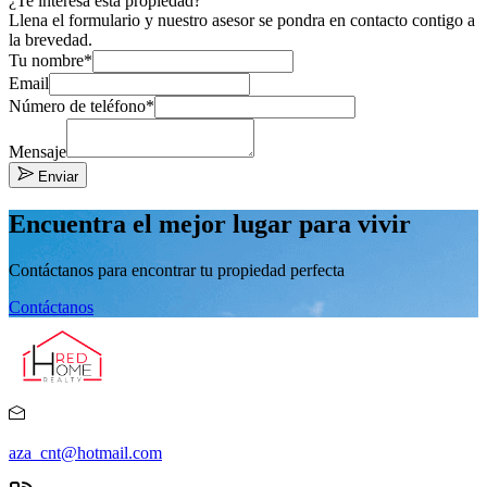
¿Te interesa esta propiedad?
Llena el formulario y nuestro asesor se pondra en contacto contigo a
la brevedad.
Tu nombre*
Email
Número de teléfono*
Mensaje
Enviar
Encuentra el mejor lugar para vivir
Contáctanos para encontrar tu propiedad perfecta
Contáctanos
aza_cnt@hotmail.com