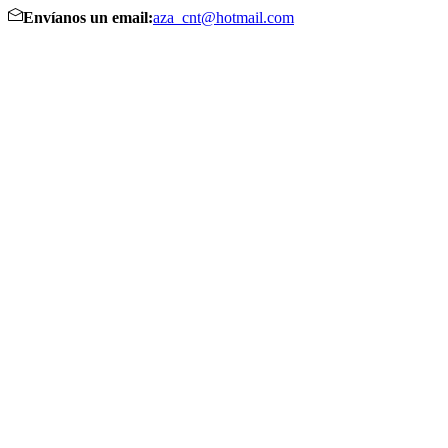
Envíanos un email:
aza_cnt@hotmail.com