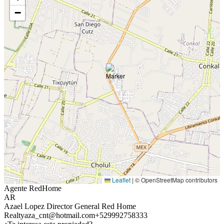
−
Leaflet
|
© OpenStreetMap contributors
Agente RedHome
AR
Azael Lopez Director General Red Home
Realty
aza_cnt@hotmail.com
+529992758333