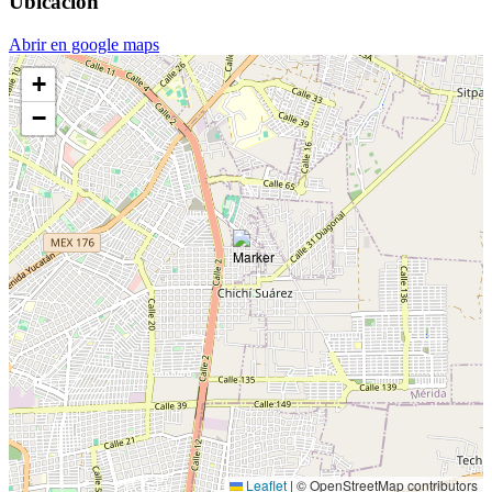
Ubicación
Abrir en google maps
+
−
Leaflet
|
© OpenStreetMap contributors