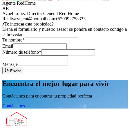
Agente RedHome
AR
Azael Lopez Director General Red Home
Realty
aza_cnt@hotmail.com
+529992758333
¿Te interesa esta propiedad?
Llena el formulario y nuestro asesor se pondra en contacto contigo a
la brevedad.
Tu nombre*
Email
Número de teléfono*
Mensaje
Enviar
Encuentra el mejor lugar para vivir
Contáctanos para encontrar tu propiedad perfecta
Contáctanos