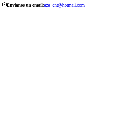
Envíanos un email:
aza_cnt@hotmail.com