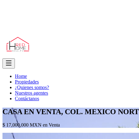
Home
Propiedades
¿Quienes somos?
Nuestros agentes
Contáctanos
CASA EN VENTA, COL. MEXICO NOR
$ 17,000,000 MXN en Venta