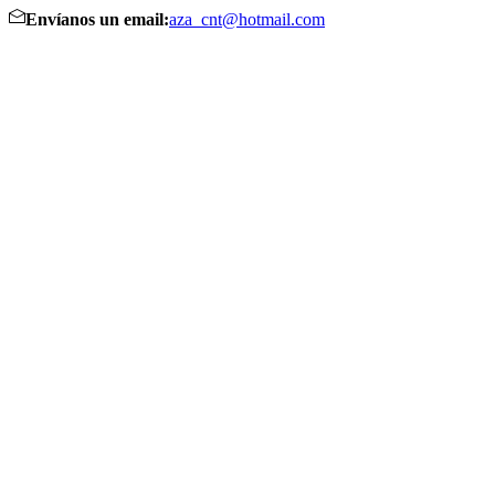
Envíanos un email:
aza_cnt@hotmail.com