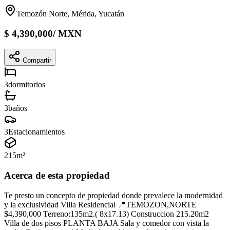
Temozón Norte, Mérida, Yucatán
$
4,390,000
/
MXN
Compartir
3
dormitorios
3
baños
3
Estacionamientos
215
m²
Acerca de esta propiedad
Te presto un concepto de propiedad donde prevalece la modernidad
y la exclusividad Villa Residencial 📍TEMOZON,NORTE
$4,390,000 Terreno:135m2.( 8x17.13) Construccion 215.20m2
Villa de dos pisos PLANTA BAJA Sala y comedor con vista la