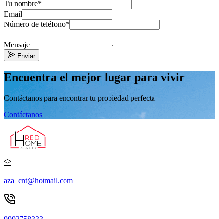
Tu nombre*
Email
Número de teléfono*
Mensaje
Enviar
Encuentra el mejor lugar para vivir
Contáctanos para encontrar tu propiedad perfecta
Contáctanos
aza_cnt@hotmail.com
9992758333