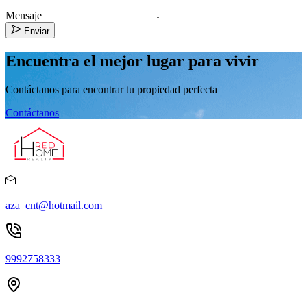
Mensaje
Enviar
Encuentra el mejor lugar para vivir
Contáctanos para encontrar tu propiedad perfecta
Contáctanos
aza_cnt@hotmail.com
9992758333