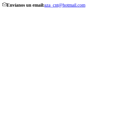
Envíanos un email:
aza_cnt@hotmail.com