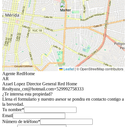
Leaflet
|
© OpenStreetMap contributors
Agente RedHome
AR
Azael Lopez Director General Red Home
Realty
aza_cnt@hotmail.com
+529992758333
¿Te interesa esta propiedad?
Llena el formulario y nuestro asesor se pondra en contacto contigo a
la brevedad.
Tu nombre*
Email
Número de teléfono*