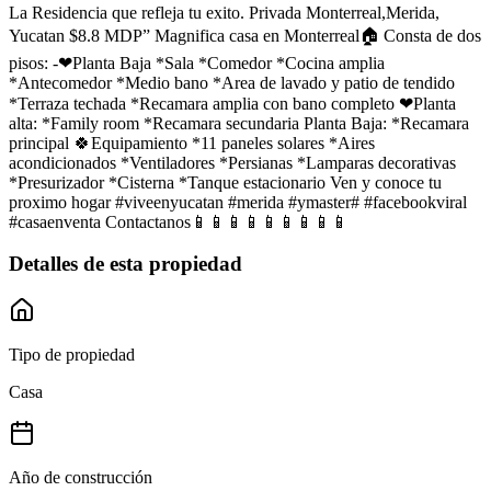
La Residencia que refleja tu exito. Privada Monterreal,Merida,
Yucatan $8.8 MDP” Magnifica casa en Monterreal🏠 Consta de dos
pisos: -❤Planta Baja *Sala *Comedor *Cocina amplia
*Antecomedor *Medio bano *Area de lavado y patio de tendido
*Terraza techada *Recamara amplia con bano completo ❤Planta
alta: *Family room *Recamara secundaria Planta Baja: *Recamara
principal 🍀Equipamiento *11 paneles solares *Aires
acondicionados *Ventiladores *Persianas *Lamparas decorativas
*Presurizador *Cisterna *Tanque estacionario Ven y conoce tu
proximo hogar #viveenyucatan #merida #ymaster# #facebookviral
#casaenventa Contactanos📱📱📱📱📱📱📱📱📱
Detalles de esta propiedad
Tipo de propiedad
Casa
Año de construcción