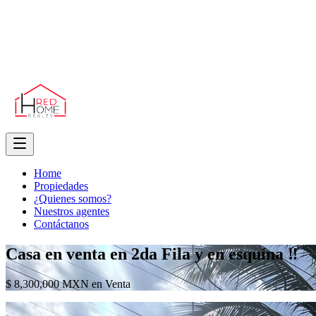
Home
Propiedades
¿Quienes somos?
Nuestros agentes
Contáctanos
Casa en venta en 2da Fila y en esquína ‼️
$ 8,300,000 MXN en Venta