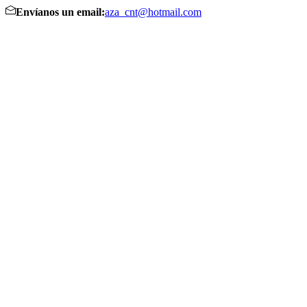
Envíanos un email:
aza_cnt@hotmail.com