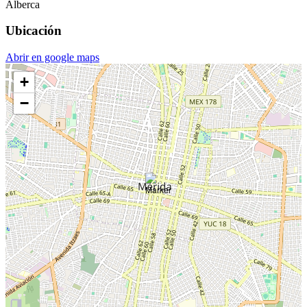
Alberca
Ubicación
Abrir en google maps
+
−