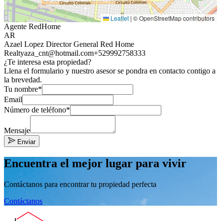
Leaflet
|
© OpenStreetMap contributors
Agente RedHome
AR
Azael Lopez Director General Red Home
Realty
aza_cnt@hotmail.com
+529992758333
¿Te interesa esta propiedad?
Llena el formulario y nuestro asesor se pondra en contacto contigo a
la brevedad.
Tu nombre*
Email
Número de teléfono*
Mensaje
Enviar
Encuentra el mejor lugar para vivir
Contáctanos para encontrar tu propiedad perfecta
Contáctanos