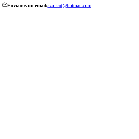
Envíanos un email:
aza_cnt@hotmail.com