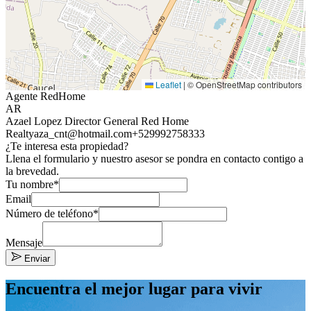
Leaflet
|
© OpenStreetMap contributors
Agente RedHome
AR
Azael Lopez Director General Red Home
Realty
aza_cnt@hotmail.com
+529992758333
¿Te interesa esta propiedad?
Llena el formulario y nuestro asesor se pondra en contacto contigo a
la brevedad.
Tu nombre*
Email
Número de teléfono*
Mensaje
Enviar
Encuentra el mejor lugar para vivir