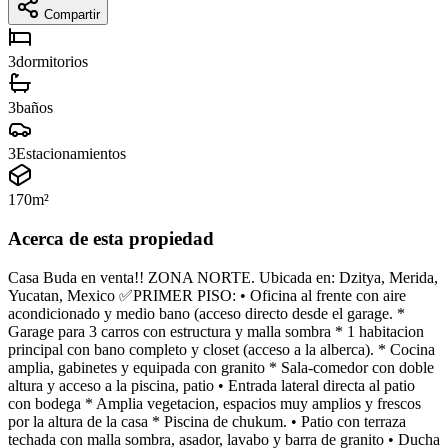
Compartir
3
dormitorios
3
baños
3
Estacionamientos
170
m²
Acerca de esta propiedad
Casa Buda en venta!! ZONA NORTE. Ubicada en: Dzitya, Merida,
Yucatan, Mexico ✅PRIMER PISO: • Oficina al frente con aire
acondicionado y medio bano (acceso directo desde el garage. *
Garage para 3 carros con estructura y malla sombra * 1 habitacion
principal con bano completo y closet (acceso a la alberca). * Cocina
amplia, gabinetes y equipada con granito * Sala-comedor con doble
altura y acceso a la piscina, patio • Entrada lateral directa al patio
con bodega * Amplia vegetacion, espacios muy amplios y frescos
por la altura de la casa * Piscina de chukum. • Patio con terraza
techada con malla sombra, asador, lavabo y barra de granito • Ducha