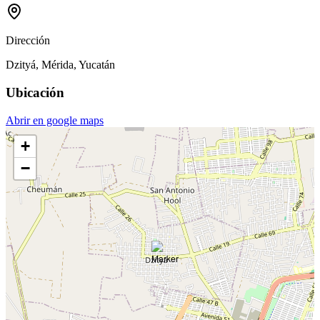
Dirección
Dzityá, Mérida, Yucatán
Ubicación
Abrir en google maps
+
−