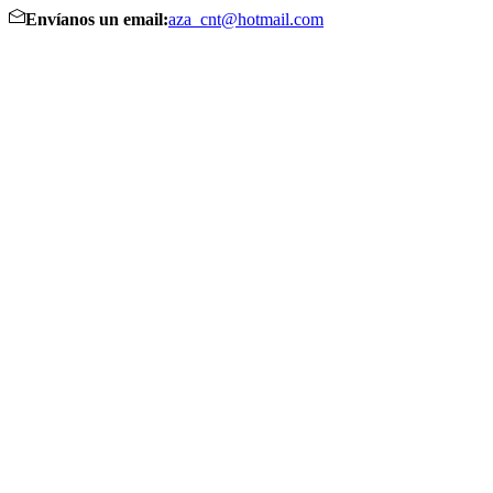
Envíanos un email:
aza_cnt@hotmail.com