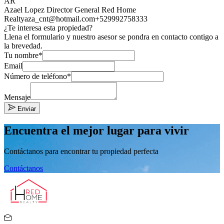
AR
Azael Lopez Director General Red Home
Realty
aza_cnt@hotmail.com
+529992758333
¿Te interesa esta propiedad?
Llena el formulario y nuestro asesor se pondra en contacto contigo a
la brevedad.
Tu nombre*
Email
Número de teléfono*
Mensaje
Enviar
Encuentra el mejor lugar para vivir
Contáctanos para encontrar tu propiedad perfecta
Contáctanos