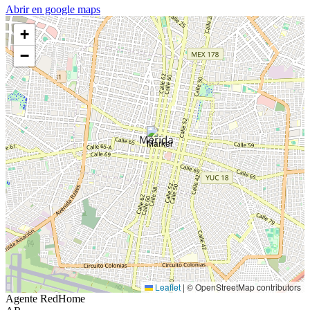
Abrir en google maps
+
−
Leaflet
|
© OpenStreetMap contributors
Agente RedHome