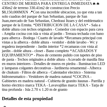
CENTRO DE MERIDA PARA ENTREGA INMEDIATA🔥🔥
436m2 de terreno 330.41m2 de construccion Precio
$8,150,000MXN 📍Con una increible ubicacion, ya que esta a tan
solo cuadras del parque de San Sebastian, parque de San
Juan,mercado de San Sebastian, Chedraui Itzaes y del emblematico
parque de la Ermita. *DISTRIBUCION DE LA CASA* - Sala a
doble altura con techos originales - Comedor con espacio para cava
- Amplia cocina con isla u vista al jardin - Terraza techada con bano
para alberca - Bodega / Cuarto de lavado *Recamara principal con
vistas a la alberca - doble altura - vestidor - doble lavabo - Wc y
regadera inependiente - Jardin interior *2 recamaras con vista al
jardin - doble altura - closet - Bano completo *ACABADOS Y
EQUIPAMIENTO* - Pisos de cemento pulido con tapetes de piso
de pasta - Techos originales a doble altura - Acavado de masilla fina
en muros interiores - Detalles de muros en piedra - Iluminacion LED
y lamparas colgantes decorativas - Jardineria ornamental - Alberca
de chukum - Filtros de alberca - Calentador electrico - Sistema
hidroneumatico - Vestidores de madera natural *COCINA -
Gabinetes en madera natural - Cubierta de granito itaunas - Parrilla y
horno electrico marca TEKA - Lavavajillas marca TEKA - Tarja de
tina profunda - Isla 2.70 x 1.20 m de granio
Detalles de esta propiedad