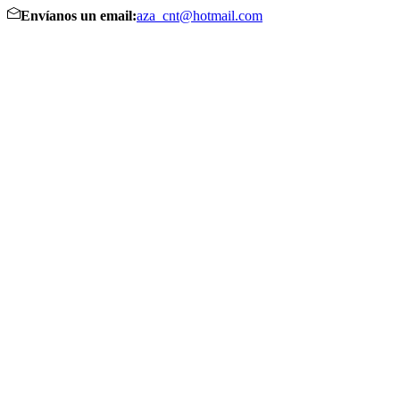
Envíanos un email:
aza_cnt@hotmail.com