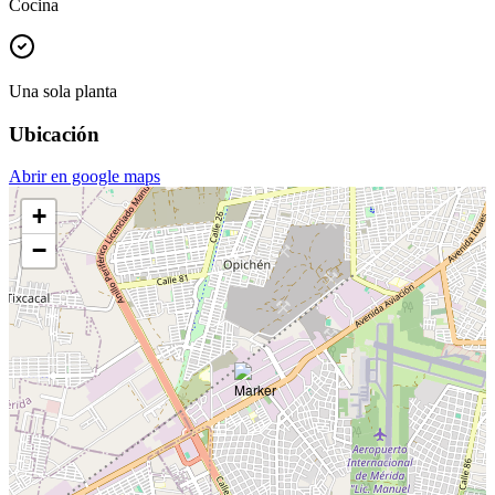
Cocina
Una sola planta
Ubicación
Abrir en google maps
+
−