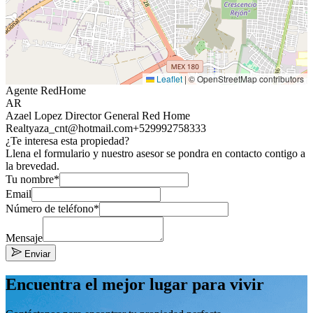
Leaflet
|
© OpenStreetMap contributors
Agente RedHome
AR
Azael Lopez Director General Red Home
Realty
aza_cnt@hotmail.com
+529992758333
¿Te interesa esta propiedad?
Llena el formulario y nuestro asesor se pondra en contacto contigo a
la brevedad.
Tu nombre*
Email
Número de teléfono*
Mensaje
Enviar
Encuentra el mejor lugar para vivir